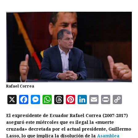
Rafael Correa
X
F
M
W
T
P
L
E
P
C
a
e
h
h
i
i
m
r
o
El expresidente de Ecuador Rafael Correa (2007-2017)
c
s
a
r
n
n
a
i
p
aseguró este miércoles que es ilegal la «muerte
e
s
t
e
t
k
i
n
y
cruzada» decretada por el actual presidente, Guillermo
Lasso, lo que implica la disolución de la
b
e
s
a
e
e
Asamblea
l
t
L