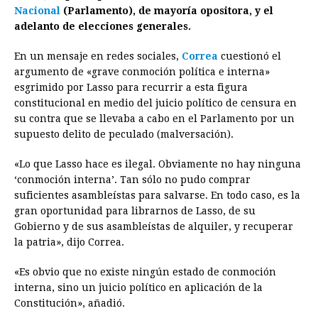
Nacional
(Parlamento), de mayoría opositora, y el
o
n
A
d
r
d
i
adelanto de elecciones generales.
o
g
p
s
e
I
n
En un mensaje en redes sociales,
Correa
cuestionó el
k
e
p
s
n
k
argumento de «grave conmoción política e interna»
r
t
esgrimido por Lasso para recurrir a esta figura
constitucional en medio del juicio político de censura en
su contra que se llevaba a cabo en el Parlamento por un
supuesto delito de peculado (malversación).
«Lo que Lasso hace es ilegal. Obviamente no hay ninguna
‘conmoción interna’. Tan sólo no pudo comprar
suficientes asambleístas para salvarse. En todo caso, es la
gran oportunidad para librarnos de Lasso, de su
Gobierno y de sus asambleístas de alquiler, y recuperar
la patria», dijo Correa.
«Es obvio que no existe ningún estado de conmoción
interna, sino un juicio político en aplicación de la
Constitución», añadió.