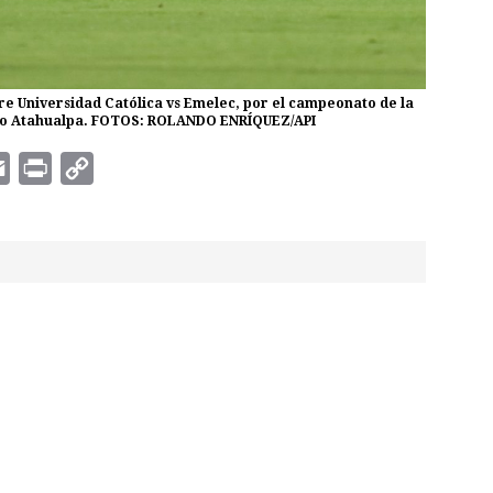
tre Universidad Católica vs Emelec, por el campeonato de la
pico Atahualpa. FOTOS: ROLANDO ENRÍQUEZ/API
E
P
C
m
r
o
a
i
p
i
n
y
l
t
L
i
n
k