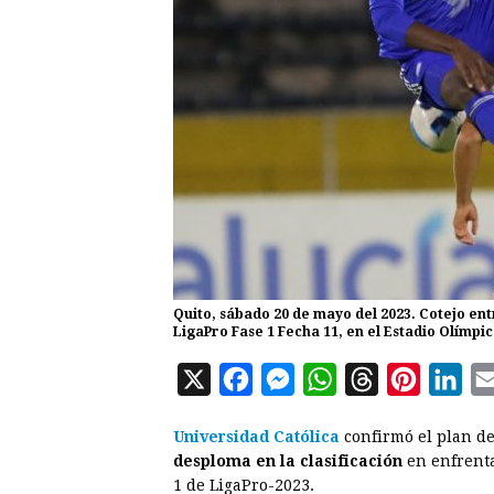
Quito, sábado 20 de mayo del 2023. Cotejo en
LigaPro Fase 1 Fecha 11, en el Estadio Olím
X
F
M
W
T
P
L
a
e
h
h
i
i
Universidad Católica
confirmó el plan de
c
s
a
r
n
n
desploma en la clasificación
en enfrenta
e
s
t
e
t
k
1 de LigaPro-2023.