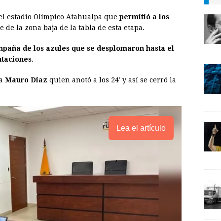
l
t
L
 el estadio Olímpico Atahualpa que
permitió a los
i
e de la zona baja de la tabla de esta etapa.
n
mpaña de los azules que se desplomaron hasta el
k
ntaciones
.
 a
Mauro Diaz
quien anotó a los 24′ y así se cerró la
Lea el artículo