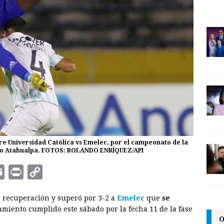
tre Universidad Católica vs Emelec, por el campeonato de la
pico Atahualpa. FOTOS: ROLANDO ENRÍQUEZ/API
E
P
C
m
r
o
 recuperación y superó por 3-2 a
Emelec
que
se
a
i
p
miento cumplido este sábado por la fecha 11 de la fase
i
n
y
O