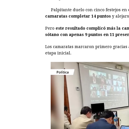
b
e
s
a
e
e
Palpitante duelo con cinco festejos en
o
n
A
d
r
d
camaratas completar 14 puntos
y alejars
o
g
p
s
e
I
Pero
este resultado complicó más la ca
k
e
p
s
n
sótano con apenas 9 puntos en 11 prese
r
t
Los camaratas marcaron primero gracias
etapa inicial.