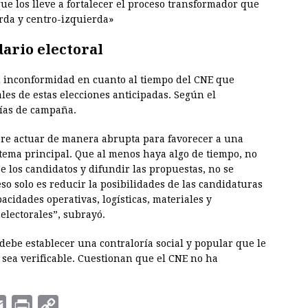
que los lleve a fortalecer el proceso transformador que
erda y centro-izquierda»
ario electoral
 inconformidad en cuanto al tiempo del CNE que
es de estas elecciones anticipadas. Según el
días de campaña.
ere actuar de manera abrupta para favorecer a una
 tema principal. Que al menos haya algo de tiempo, no
 los candidatos y difundir las propuestas, no se
eso solo es reducir la posibilidades de las candidaturas
acidades operativas, logísticas, materiales y
lectorales”, subrayó.
ebe establecer una contraloría social y popular que le
y sea verificable. Cuestionan que el CNE no ha
E
P
C