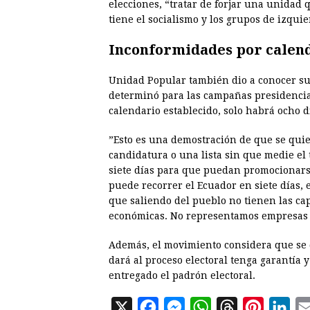
elecciones, “tratar de forjar una unidad 
tiene el socialismo y los grupos de izqui
Inconformidades por calend
Unidad Popular también dio a conocer su
determinó para las campañas presidencial
calendario establecido, solo habrá ocho 
”Esto es una demostración de que se qui
candidatura o una lista sin que medie el
siete días para que puedan promocionarse
puede recorrer el Ecuador en siete días, 
que saliendo del pueblo no tienen las cap
económicas. No representamos empresas e
Además, el movimiento considera que se d
dará al proceso electoral tenga garantía 
entregado el padrón electoral.
X
F
M
W
T
P
L