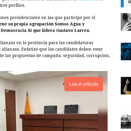
O
i
ros perfiles.
n
ones presidenciales en las que participó por el
k
iene su propia agrupación Somos Agua y
 Democracia Sí que lidera Gustavo Larrea.
ianzas en la provincia para las candidaturas
 alianzas. Enfatizó que los candidatos deben estar
s de las propuestas de campaña: seguridad, corrupción,
Lea el artículo