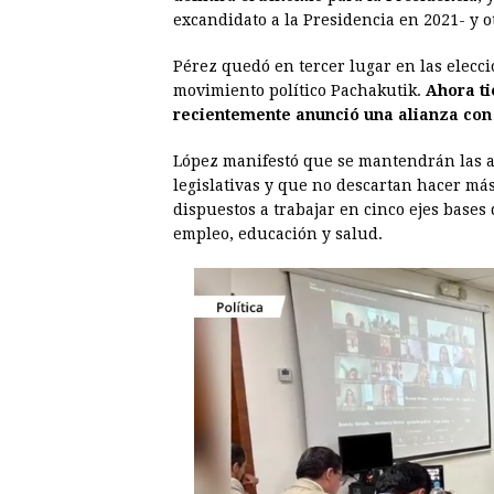
o
n
A
d
r
d
excandidato a la Presidencia en 2021- y ot
o
g
p
s
e
I
Pérez quedó en tercer lugar en las elecci
k
e
p
s
n
movimiento político Pachakutik.
Ahora t
r
t
recientemente anunció una alianza con
López manifestó que se mantendrán las al
legislativas y que no descartan hacer más
dispuestos a trabajar en cinco ejes base
empleo, educación y salud.