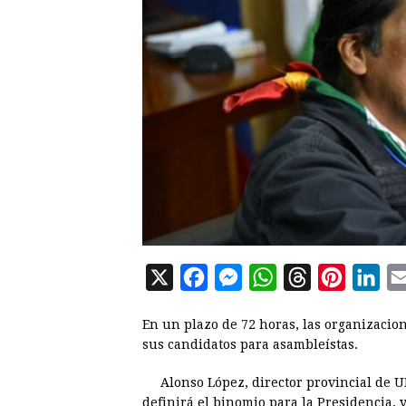
X
F
M
W
T
P
L
a
e
h
h
i
i
En un plazo de 72 horas, las organizacion
c
s
a
r
n
n
sus candidatos para asambleístas.
e
s
t
e
t
k
Alonso López, director provincial de 
b
e
s
a
e
e
definirá el binomio para la Presidencia, 