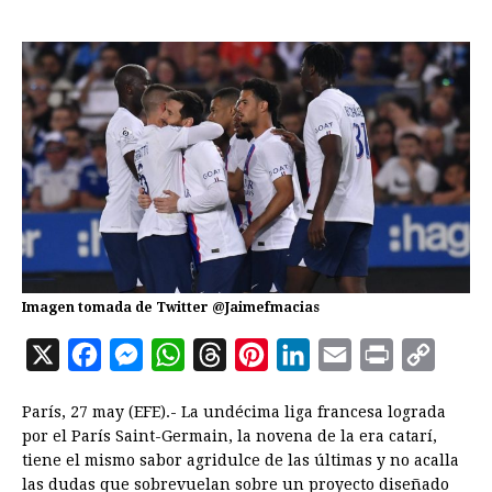
Imagen tomada de Twitter @Jaimefmacias
X
F
M
W
T
P
L
E
P
C
a
e
h
h
i
i
m
r
o
París, 27 may (EFE).- La undécima liga francesa lograda
c
s
a
r
n
n
a
i
p
por el París Saint-Germain, la novena de la era catarí,
e
s
t
e
t
k
i
n
y
tiene el mismo sabor agridulce de las últimas y no acalla
las dudas que sobrevuelan sobre un proyecto diseñado
b
e
s
a
e
e
l
t
L