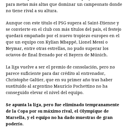
para metas más altas que dominar un campeonato donde
o
n
A
d
r
d
i
no tiene rival a su altura.
o
g
p
s
e
I
n
Aunque con este título el PSG supera al Saint-Etienne y
k
e
p
s
n
k
se convierte en el club con más títulos del país, el festejo
r
t
quedará empañado por el nuevo tropiezo europeo en el
que un equipo con Kylian Mbappé, Lionel Messi o
Neymar, entre otras estrellas, no pudo superar los
octavos de final frenado por el Bayern de Múnich.
La liga vuelve a ser el premio de consolación, pero no
parece suficiente para dar crédito al entrenador,
Christophe Galtier, que en su primer año tras haber
sustituido al argentino Mauricio Pochettino no ha
conseguido elevar el nivel del equipo.
Se apunta la liga, pero fue eliminado tempranamente
de la Copa por su máximo rival, el Olympique de
Marsella, y el equipo no ha dado muestras de gran
poderío.