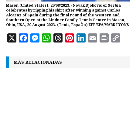
Mason (United States), 20/08/2023.- Novak Djokovic of Serbia
celebrates by ripping his shirt after winning against Carlos
Alcaraz of Spain during the final round of the Western and
Southern Open at the Lindner Family Tennis Center in Mason,
Ohio, USA, 20 August 2023. (Tenis, EspaÒa) EFE/EPA/MARK LYONS
X
F
M
W
T
P
L
E
P
C
a
e
h
h
i
i
m
r
o
c
s
a
r
n
n
a
i
p
MÁS RELACIONADAS
e
s
t
e
t
k
i
n
y
b
e
s
a
e
e
l
t
L
o
n
A
d
r
d
i
o
g
p
s
e
I
n
k
e
p
s
n
k
r
t