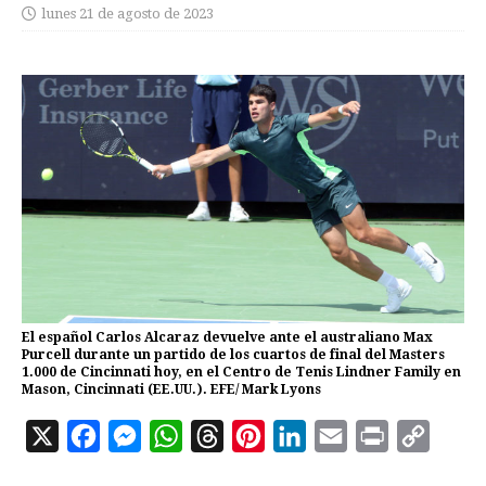
lunes 21 de agosto de 2023
El español Carlos Alcaraz devuelve ante el australiano Max
Purcell durante un partido de los cuartos de final del Masters
1.000 de Cincinnati hoy, en el Centro de Tenis Lindner Family en
Mason, Cincinnati (EE.UU.). EFE/ Mark Lyons
X
F
M
W
T
P
L
E
P
C
a
e
h
h
i
i
m
r
o