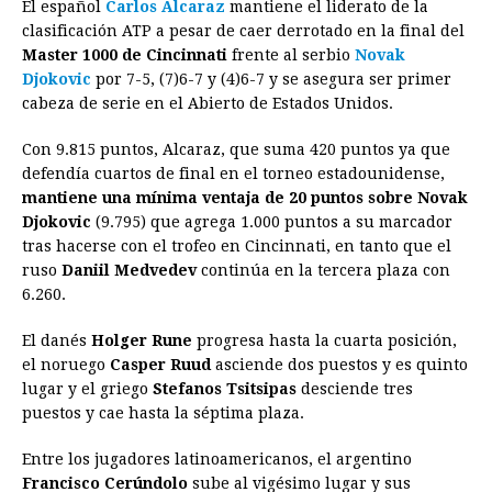
El español
Carlos Alcaraz
mantiene el liderato de la
c
s
a
r
n
n
a
i
p
clasificación ATP a pesar de caer derrotado en la final del
e
s
t
e
t
k
i
n
y
Master 1000 de Cincinnati
frente al serbio
Novak
Djokovic
por 7-5, (7)6-7 y (4)6-7 y se asegura ser primer
b
e
s
a
e
e
l
t
L
cabeza de serie en el Abierto de Estados Unidos.
o
n
A
d
r
d
i
o
g
p
s
e
I
n
Con 9.815 puntos, Alcaraz, que suma 420 puntos ya que
defendía cuartos de final en el torneo estadounidense,
k
e
p
s
n
k
mantiene una mínima ventaja de 20 puntos sobre Novak
r
t
Djokovic
(9.795) que agrega 1.000 puntos a su marcador
tras hacerse con el trofeo en Cincinnati, en tanto que el
ruso
Daniil Medvedev
continúa en la tercera plaza con
6.260.
El danés
Holger Rune
progresa hasta la cuarta posición,
el noruego
Casper Ruud
asciende dos puestos y es quinto
lugar y el griego
Stefanos Tsitsipas
desciende tres
puestos y cae hasta la séptima plaza.
Entre los jugadores latinoamericanos, el argentino
Francisco Cerúndolo
sube al vigésimo lugar y sus