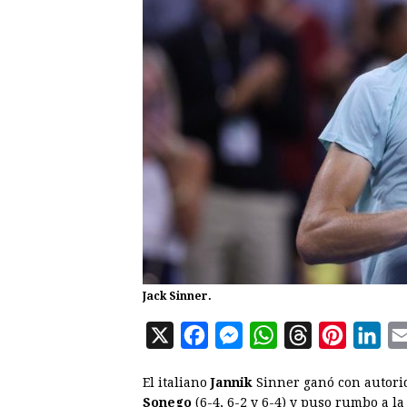
Jack Sinner.
X
F
M
W
T
P
L
a
e
h
h
i
i
El italiano
Jannik
Sinner ganó con autorid
c
s
a
r
n
n
Sonego
(6-4, 6-2 y 6-4) y puso rumbo a l