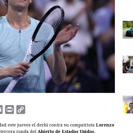
E
P
C
m
r
o
ad este jueves el derbi contra su compatriota
Lorenzo
a
i
p
a tercera ronda del
Abierto de Estados Unidos
,