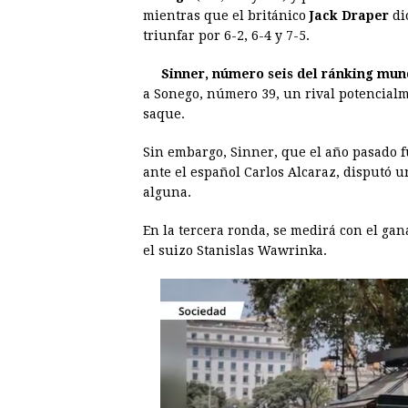
e
s
t
e
t
k
mientras que el británico
Jack Draper
di
triunfar por 6-2, 6-4 y 7-5.
b
e
s
a
e
e
o
n
A
d
r
d
Sinner, número seis del ránking mun
o
g
p
s
e
I
a Sonego, número 39, un rival potencialm
saque.
k
e
p
s
n
r
t
Sin embargo, Sinner, que el año pasado f
ante el español Carlos Alcaraz, disputó u
alguna.
En la tercera ronda, se medirá con el gan
el suizo Stanislas Wawrinka.