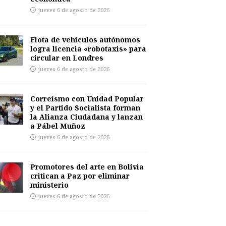
jueves 6 de agosto de 2026
Flota de vehículos autónomos
logra licencia «robotaxis» para
circular en Londres
jueves 6 de agosto de 2026
Correísmo con Unidad Popular
y el Partido Socialista forman
la Alianza Ciudadana y lanzan
a Pábel Muñoz
jueves 6 de agosto de 2026
Promotores del arte en Bolivia
critican a Paz por eliminar
ministerio
jueves 6 de agosto de 2026