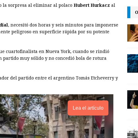
i
n
y
o la sorpresa al eliminar al polaco
Hubert Hurkacz
al
O
l
t
L
i
dial
, necesitó dos horas y seis minutos para imponerse
n
ente peligroso en superficie rápida por su potente
k
ue cuartofinalista en Nueva York, cuando se rindió
n partido muy sólido y no concedió bola de rotura
ador del partido entre el argentino Tomás Etcheverry y
Lea el artículo