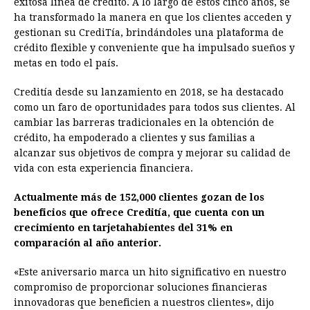
exitosa línea de crédito. A lo largo de estos cinco años, se
b
e
s
a
e
e
l
t
L
ha transformado la manera en que los clientes acceden y
o
n
A
d
r
d
i
gestionan su CrediTía, brindándoles una plataforma de
o
g
p
s
e
I
n
crédito flexible y conveniente que ha impulsado sueños y
metas en todo el país.
k
e
p
s
n
k
r
t
Creditía desde su lanzamiento en 2018, se ha destacado
como un faro de oportunidades para todos sus clientes. Al
cambiar las barreras tradicionales en la obtención de
crédito, ha empoderado a clientes y sus familias a
alcanzar sus objetivos de compra y mejorar su calidad de
vida con esta experiencia financiera.
Actualmente más de 152,000 clientes gozan de los
beneficios que ofrece Creditía, que cuenta con un
crecimiento en tarjetahabientes del 31% en
comparación al año anterior.
«Este aniversario marca un hito significativo en nuestro
compromiso de proporcionar soluciones financieras
innovadoras que beneficien a nuestros clientes», dijo