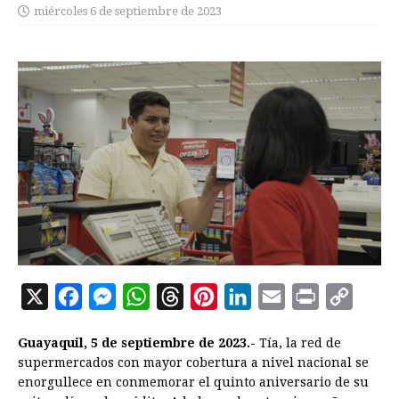
miércoles 6 de septiembre de 2023
X
F
M
W
T
P
L
E
P
C
a
e
h
h
i
i
m
r
o
Guayaquil, 5 de septiembre de 2023.-
Tía, la red de
c
s
a
r
n
n
a
i
p
supermercados con mayor cobertura a nivel nacional se
e
s
t
e
t
k
i
n
y
enorgullece en conmemorar el quinto aniversario de su