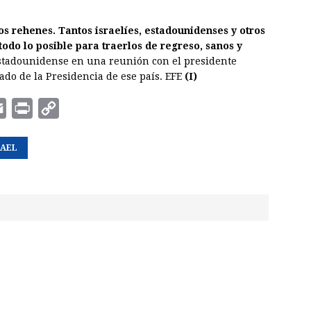
rehenes. Tantos israelíes, estadounidenses y otros
odo lo posible para traerlos de regreso, sanos y
 estadounidense en una reunión con el presidente
do de la Presidencia de ese país. EFE
(I)
E
P
C
m
r
o
RAEL
a
i
p
i
n
y
l
t
L
i
n
k