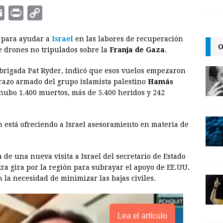
E
P
C
m
r
o
 para ayudar a
Israel
en las labores de recuperación
a
i
p
O
e drones no tripulados sobre la
Franja de Gaza
.
i
n
y
 brigada Pat Ryder, indicó que esos vuelos empezaron
l
t
L
brazo armado del grupo islamista palestino
Hamás
i
 hubo 1.400 muertos, más de 5.400 heridos y 242
n
k
 está ofreciendo a Israel asesoramiento en materia de
de una nueva visita a Israel del secretario de Estado
tra gira por la región para subrayar el apoyo de EE.UU.
 la necesidad de minimizar las bajas civiles.
Lea el artículo