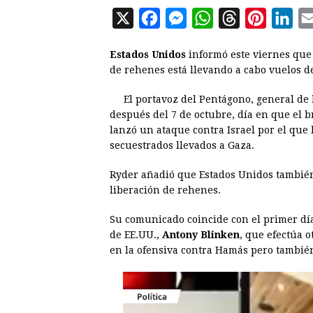
X
F
M
W
T
P
L
a
e
h
h
i
i
Estados Unidos
informó este viernes que
c
s
a
r
n
n
de rehenes está llevando a cabo vuelos d
e
s
t
e
t
k
El portavoz del Pentágono, general de
b
e
s
a
e
e
después del 7 de octubre, día en que el 
o
n
A
d
r
d
lanzó un ataque contra Israel por el que
o
g
p
s
e
I
secuestrados llevados a Gaza.
k
e
p
s
n
Ryder añadió que Estados Unidos también
r
t
liberación de rehenes.
Su comunicado coincide con el primer día 
de EE.UU.,
Antony Blinken
, que efectúa o
en la ofensiva contra Hamás pero también