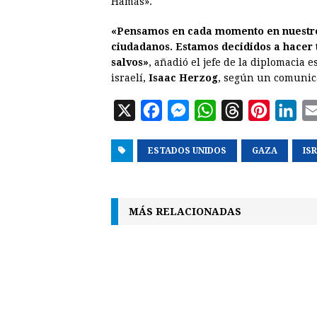
Hamás».
«Pensamos en cada momento en nuestros 
ciudadanos. Estamos decididos a hacer t
salvos»
, añadió el jefe de la diplomacia
israelí,
Isaac Herzog
, según un comunica
X
F
M
W
T
P
L
a
e
h
h
i
i
ESTADOS UNIDOS
c
s
a
r
GAZA
n
n
IS
e
s
t
e
t
k
b
e
s
a
e
e
MÁS RELACIONADAS
o
n
A
d
r
d
o
g
p
s
e
I
k
e
p
s
n
r
t