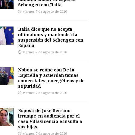
Schengen con Italia
viernes 7 de agosto de 2026
Italia dice que no acepta
ultimátums y mantendrá la
suspensión del Schengen con
España
viernes 7 de agosto de 2026
Noboa se reúne con De la
Espriella y acuerdan temas
comerciales, energéticos y de
seguridad
viernes 7 de agosto de 2026
Esposa de José Serrano
irrumpe en audiencia por el
caso Villavicencio e insulta a
sus hijas
viernes 7 de agosto de 2026