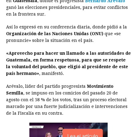
en
Guatemala
, donde el progresista
Bernardo Arévalo
ganó las elecciones presidenciales, para evitar conflictos
b
e
s
a
e
e
l
t
L
en la frontera sur.
o
n
A
d
r
d
i
o
g
p
s
e
I
n
Así lo expresó en su conferencia diaria, donde pidió a la
Organización de las Naciones Unidas (ONU)
que «se
k
e
p
s
n
k
pronuncie» sobre la situación en el país.
r
t
«Aprovecho para hacer un llamado a las autoridades de
Guatemala, en forma respetuosa, para que se respete
la voluntad del pueblo, que eligió al presidente de este
país hermano»
, manifestó.
Arévalo, líder del partido progresista
Movimiento
Semilla
, se impuso en los comicios del pasado 20 de
agosto con el 58 % de los votos, tras un proceso electoral
marcado por una fuerte judicialización e intervenciones
de la Fiscalía en su contra.
Lea el artículo