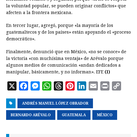
la voluntad popular, se pueden originar conflictos» que
afecten a la frontera mexicana.
En tercer lugar, agregó, porque «la mayoría de los
guatemaltecos y de los países» están apoyando el «proceso
democrático».
Finalmente, denunció que en México, «no se conoce» de
la victoria «con muchísima ventaja» de Arévalo porque
algunos medios de comunicación «andan dedicados a
manipular, básicamente, y no informan». EFE
(I)
X
F
M
W
T
P
L
E
P
C
a
e
h
h
i
i
m
r
o
ANDRÉS MANUEL LÓPEZ OBRADOR
c
s
a
r
n
n
a
i
p
e
s
t
e
t
k
i
n
y
BERNARDO ARÉVALO
GUATEMALA
MÉXICO
b
e
s
a
e
e
l
t
L
o
n
A
d
r
d
i