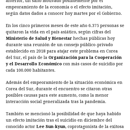
anterior, un salto motivado posiblemente por el
empeoramiento de la economía o el efecto imitación,
b
e
s
a
e
e
l
t
L
según datos dados a conocer hoy martes por el Gobierno.
o
n
A
d
r
d
i
o
g
p
s
e
I
n
En los cinco primeros meses de este año 6.375 personas se
quitaron la vida en el país asiático, según cifras del
k
e
p
s
n
k
Ministerio de Salud y Bienestar
hechas públicas hoy
r
t
durante una reunión de un consejo público-privado
establecido en 2018 para atajar este problema en Corea
del Sur, el país de la
Organización para la Cooperación
y el Desarrollo Económico
con más casos de suicidio por
cada 100.000 habitantes.
Además del empeoramiento de la situación económica en
Corea del Sur, durante el encuentro se citaron otras
posibles causas para este aumento, como la menor
interacción social generalizada tras la pandemia.
También se mencionó la posibilidad de que haya habido
un efecto imitación tras el suicidio en diciembre del
conocido actor
Lee Sun-kyun
, coprotagonista de la exitosa