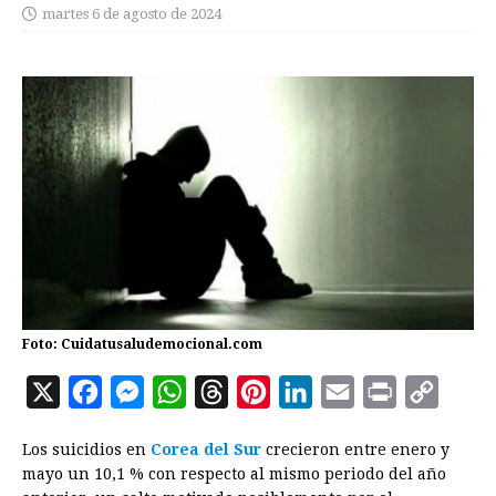
martes 6 de agosto de 2024
Foto: Cuidatusaludemocional.com
X
F
M
W
T
P
L
E
P
C
a
e
h
h
i
i
m
r
o
Los suicidios en
Corea del Sur
crecieron entre enero y
c
s
a
r
n
n
a
i
p
mayo un 10,1 % con respecto al mismo periodo del año
e
s
t
e
t
k
i
n
y