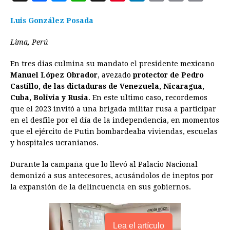
a
e
h
h
i
i
m
r
o
Luis González Posada
c
s
a
r
n
n
a
i
p
e
s
t
e
t
k
i
n
y
Lima, Perú
b
e
s
a
e
e
l
t
L
En tres dias culmina su mandato el presidente mexicano
o
n
A
d
r
d
i
Manuel López Obrador
, avezado
protector de Pedro
o
g
p
s
e
I
n
Castillo, de las dictaduras de Venezuela, Nicaragua,
Cuba, Bolivia y Rusia
. En este ultimo caso, recordemos
k
e
p
s
n
k
que el 2023 invitó a una brigada militar rusa a participar
r
t
en el desfile por el día de la independencia, en momentos
que el ejército de Putin bombardeaba viviendas, escuelas
y hospitales ucranianos.
Durante la campaña que lo llevó al Palacio Nacional
demonizó a sus antecesores, acusándolos de ineptos por
la expansión de la delincuencia en sus gobiernos.
Lea el artículo