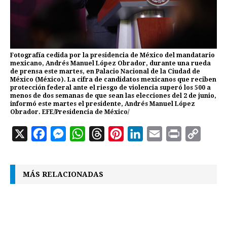
Fotografía cedida por la presidencia de México del mandatario
mexicano, Andrés Manuel López Obrador, durante una rueda
de prensa este martes, en Palacio Nacional de la Ciudad de
México (México). La cifra de candidatos mexicanos que reciben
protección federal ante el riesgo de violencia superó los 500 a
menos de dos semanas de que sean las elecciones del 2 de junio,
informó este martes el presidente, Andrés Manuel López
Obrador. EFE/Presidencia de México/
X
F
M
W
T
P
L
E
P
C
a
e
h
h
i
i
m
r
o
c
s
a
r
n
n
a
i
p
MÁS RELACIONADAS
e
s
t
e
t
k
i
n
y
b
e
s
a
e
e
l
t
L
o
n
A
d
r
d
i
o
g
p
s
e
I
n