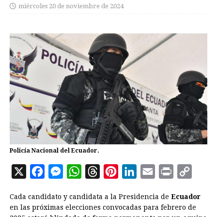
miércoles 20 de noviembre de 2024
Policía Nacional del Ecuador.
X
F
M
W
T
P
L
E
P
C
a
e
h
h
i
i
m
r
o
Cada candidato y candidata a la Presidencia de
Ecuador
c
s
a
r
n
n
a
i
p
en las próximas elecciones convocadas para febrero de
e
s
t
e
t
k
i
n
y