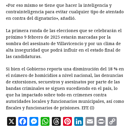
«Por eso mismo se tiene que hacer la inteligencia y
contrainteligencia para evitar cualquier tipo de atentado
en contra del dignatario», añadió.
La primera ronda de las elecciones que se celebrarán el
próximo 9 febrero de 2025 estarán marcadas por la
sombra del asesinato de Villavicencio y por un clima de
alta inseguridad que podrá influir en el estado final de
las candidaturas.
Si bien el Gobierno reporta una disminución del 18 % en
el número de homicidios a nivel nacional, las denuncias
de extorsiones, secuestros y asesinatos por parte de las
bandas criminales se siguen sucediendo en el país, lo
que ha impactado sobre todo en crímenes contra
autoridades locales y funcionarios municipales, así como
fiscales y funcionarios de prisiones. EFE (I)
X
F
M
W
T
P
L
E
P
C
a
e
h
h
i
i
m
r
o