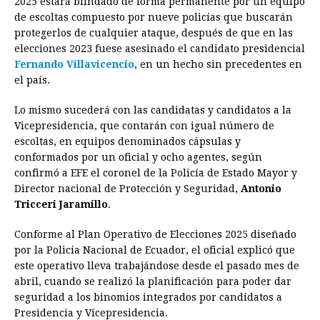
2025 estará blindado de forma permanente por un equipo
de escoltas compuesto por nueve policías que buscarán
b
e
s
a
e
e
l
t
L
protegerlos de cualquier ataque, después de que en las
o
n
A
d
r
d
i
elecciones 2023 fuese asesinado el candidato presidencial
o
g
p
s
e
I
n
Fernando Villavicencio
, en un hecho sin precedentes en
el país.
k
e
p
s
n
k
r
t
Lo mismo sucederá con las candidatas y candidatos a la
Vicepresidencia, que contarán con igual número de
escoltas, en equipos denominados cápsulas y
conformados por un oficial y ocho agentes, según
confirmó a EFE el coronel de la Policía de Estado Mayor y
Director nacional de Protección y Seguridad,
Antonio
Tricceri Jaramillo
.
Conforme al Plan Operativo de Elecciones 2025 diseñado
por la Policía Nacional de Ecuador, el oficial explicó que
este operativo lleva trabajándose desde el pasado mes de
abril, cuando se realizó la planificación para poder dar
seguridad a los binomios integrados por candidatos a
Presidencia y Vicepresidencia.