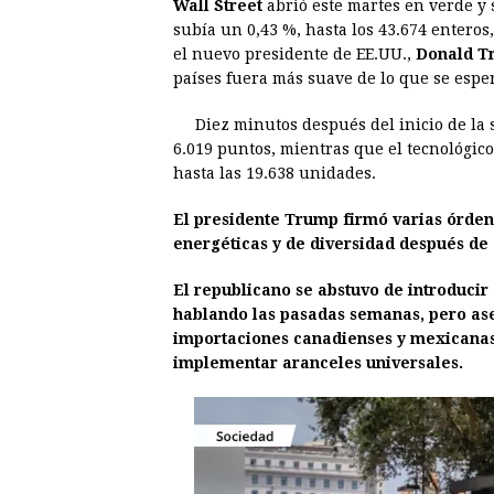
Wall Street
abrió este martes en verde y 
c
s
a
r
n
n
subía un 0,43 %, hasta los 43.674 enteros
e
s
t
e
t
k
el nuevo presidente de EE.UU.,
Donald T
países fuera más suave de lo que se espe
b
e
s
a
e
e
o
n
A
d
r
d
Diez minutos después del inicio de la s
o
g
p
s
e
I
6.019 puntos, mientras que el tecnológic
hasta las 19.638 unidades.
k
e
p
s
n
r
t
El presidente Trump firmó varias órdenes
energéticas y de diversidad después de 
El republicano se abstuvo de introducir
hablando las pasadas semanas, pero as
importaciones canadienses y mexicanas 
implementar aranceles universales.