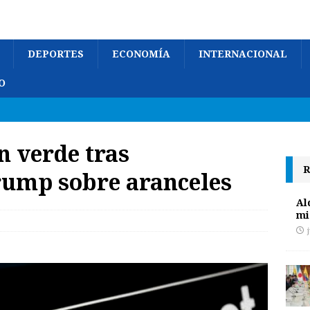
DEPORTES
ECONOMÍA
INTERNACIONAL
O
n verde tras
R
rump sobre aranceles
Al
mi