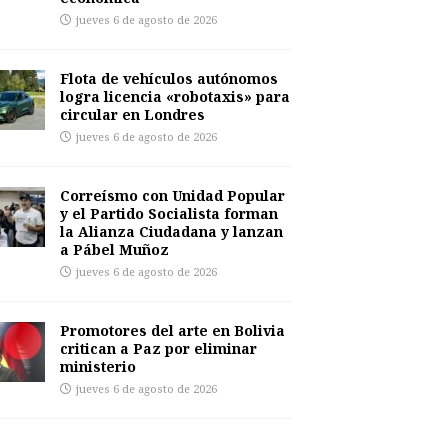
jueves 6 de agosto de 2026
Flota de vehículos autónomos
logra licencia «robotaxis» para
circular en Londres
jueves 6 de agosto de 2026
Correísmo con Unidad Popular
y el Partido Socialista forman
la Alianza Ciudadana y lanzan
a Pábel Muñoz
jueves 6 de agosto de 2026
Promotores del arte en Bolivia
critican a Paz por eliminar
ministerio
jueves 6 de agosto de 2026