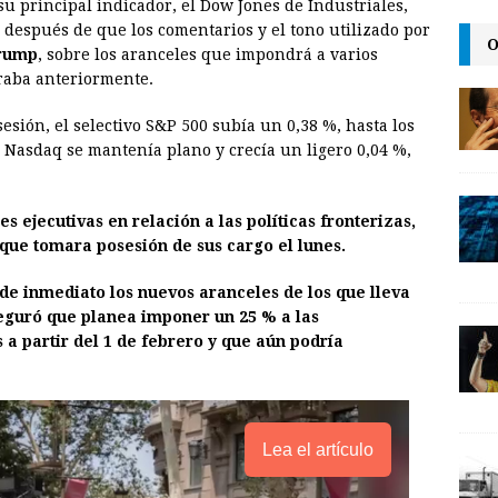
su principal indicador, el Dow Jones de Industriales,
a
i
p
, después de que los comentarios y el tono utilizado por
O
i
n
y
rump
, sobre los aranceles que impondrá a varios
raba anteriormente.
l
t
L
i
esión, el selectivo S&P 500 subía un 0,38 %, hasta los
n
o Nasdaq se mantenía plano y crecía un ligero 0,04 %,
k
 ejecutivas en relación a las políticas fronterizas,
que tomara posesión de sus cargo el lunes.
 de inmediato los nuevos aranceles de los que lleva
eguró que planea imponer un 25 % a las
a partir del 1 de febrero y que aún podría
Lea el artículo