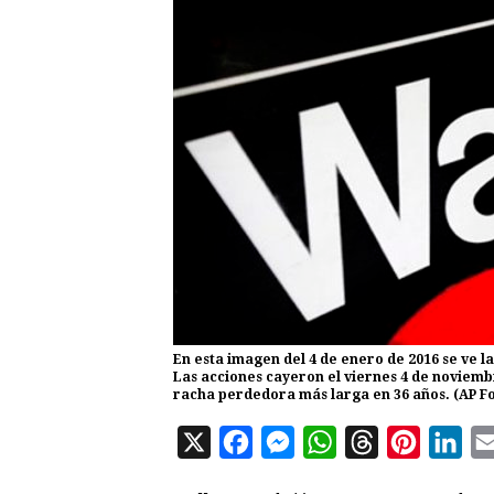
En esta imagen del 4 de enero de 2016 se ve l
Las acciones cayeron el viernes 4 de noviemb
racha perdedora más larga en 36 años. (AP F
X
F
M
W
T
P
L
a
e
h
h
i
i