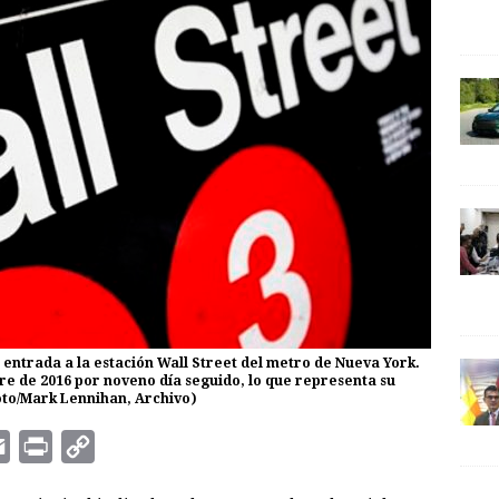
a entrada a la estación Wall Street del metro de Nueva York.
re de 2016 por noveno día seguido, lo que representa su
oto/Mark Lennihan, Archivo)
E
P
C
m
r
o