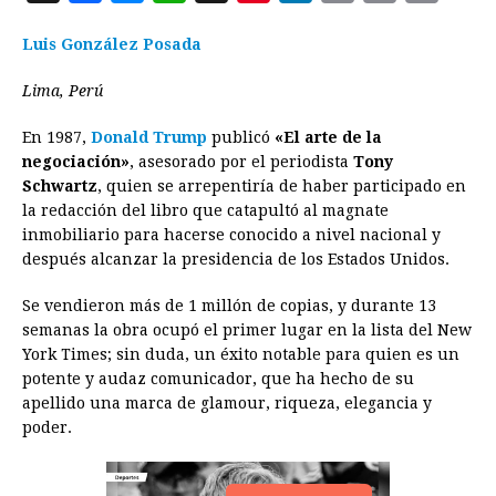
a
e
h
h
i
i
m
r
o
Luis González Posada
c
s
a
r
n
n
a
i
p
e
s
t
e
t
k
i
n
y
Lima, Perú
b
e
s
a
e
e
l
t
L
En 1987,
Donald Trump
publicó
«El arte de la
o
n
A
d
r
d
i
negociación»
, asesorado por el periodista
Tony
o
g
p
s
e
I
n
Schwartz
, quien se arrepentiría de haber participado en
la redacción del libro que catapultó al magnate
k
e
p
s
n
k
inmobiliario para hacerse conocido a nivel nacional y
r
t
después alcanzar la presidencia de los Estados Unidos.
Se vendieron más de 1 millón de copias, y durante 13
semanas la obra ocupó el primer lugar en la lista del New
York Times; sin duda, un éxito notable para quien es un
potente y audaz comunicador, que ha hecho de su
apellido una marca de glamour, riqueza, elegancia y
poder.