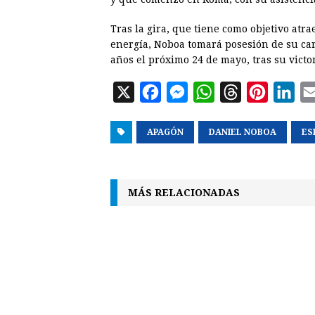
Tras la gira, que tiene como objetivo atr
energía, Noboa tomará posesión de su ca
años el próximo 24 de mayo, tras su victor
X
F
M
W
T
P
L
a
e
h
h
i
i
APAGÓN
c
s
DANIEL NOBOA
a
r
n
n
ES
e
s
t
e
t
k
b
e
s
a
e
e
MÁS RELACIONADAS
o
n
A
d
r
d
o
g
p
s
e
I
k
e
p
s
n
r
t