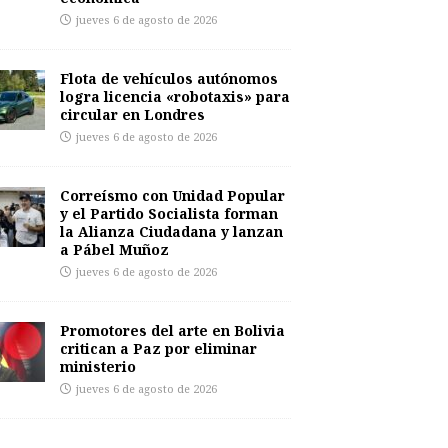
jueves 6 de agosto de 2026
Flota de vehículos autónomos
logra licencia «robotaxis» para
circular en Londres
jueves 6 de agosto de 2026
Correísmo con Unidad Popular
y el Partido Socialista forman
la Alianza Ciudadana y lanzan
a Pábel Muñoz
jueves 6 de agosto de 2026
Promotores del arte en Bolivia
critican a Paz por eliminar
ministerio
jueves 6 de agosto de 2026