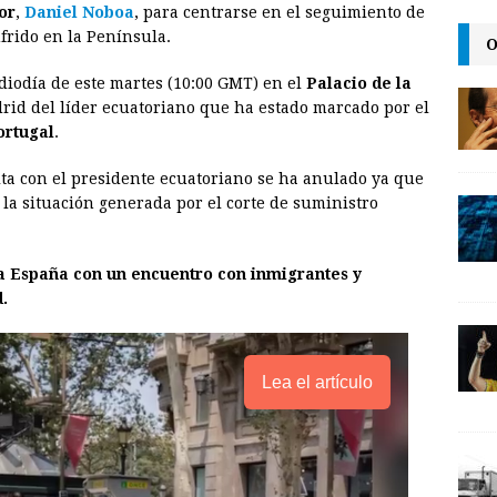
or
,
Daniel Noboa
, para centrarse en el seguimiento de
i
n
y
frido en la Península.
O
l
t
L
diodía de este martes (10:00 GMT) en el
Palacio de la
i
drid del líder ecuatoriano que ha estado marcado por el
n
ortugal
.
k
ita con el presidente ecuatoriano se ha anulado ya que
 la situación generada por el corte de suministro
a España con un encuentro con inmigrantes y
.
Lea el artículo