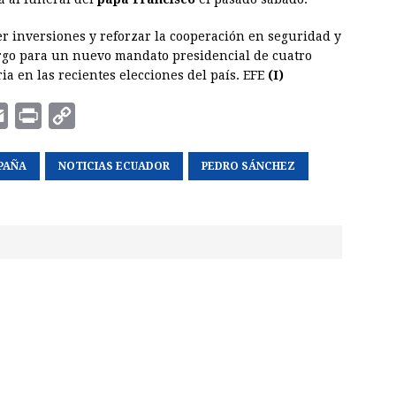
aer inversiones y reforzar la cooperación en seguridad y
rgo para un nuevo mandato presidencial de cuatro
ia en las recientes elecciones del país. EFE
(I)
E
P
C
m
r
o
PAÑA
a
i
NOTICIAS ECUADOR
p
PEDRO SÁNCHEZ
i
n
y
l
t
L
i
n
k