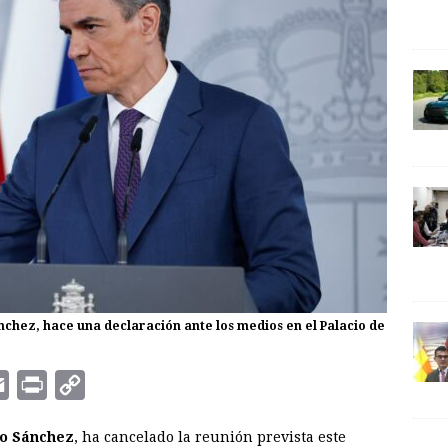
nchez, hace una declaración ante los medios en el Palacio de
E
P
C
m
r
o
o Sánchez
, ha cancelado la reunión prevista este
a
i
p