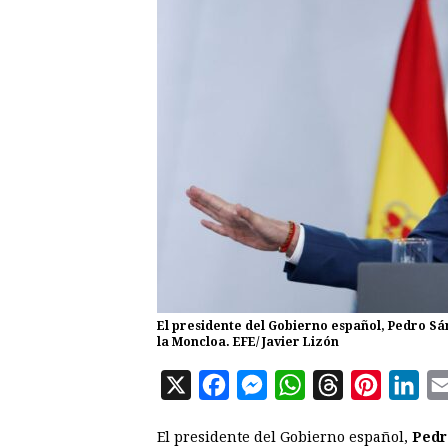
El presidente del Gobierno español, Pedro Sá
la Moncloa. EFE/ Javier Lizón
X
F
M
W
T
P
L
a
e
h
h
i
i
El presidente del Gobierno español,
Pedr
c
s
a
r
n
n