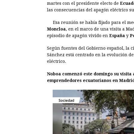
martes con el presidente electo de
Ecuad
e
s
t
e
t
k
las consecuencias del apagón eléctrico su
b
e
s
a
e
e
Esa reunión se había fijado para el me
o
n
A
d
r
d
Moncloa
, en el marco de una visita a Ma
o
g
p
s
e
I
episodio de apagón vivido en
España
y
P
k
e
p
s
n
Según fuentes del Gobierno español, la c
r
t
Sánchez está centrado en la evolución de
eléctrico.
Noboa comenzó este domingo su visita 
emprendedores ecuatorianos en Madrid