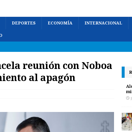
DEPORTES
ECONOMÍA
INTERNACIONAL
O
ncela reunión con Noboa
R
iento al apagón
Al
mi