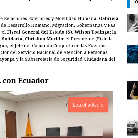
O
l
t
L
i
 de Relaciones Exteriores y Movilidad Humana
, Gabriela
n
ón de Desarrollo Humano, Migración, Gobernanza y Paz
; el
Fiscal General del Estado (S), Wilson Toainga;
la
k
Solidaria, Christina Murillo
; el Presidente (E) de la
gua
; el Jefe del Comando Conjunto de las Fuerzas
ector del Servicio Nacional de Atención a Personas
ayorga
y la Subseretaria de Seguridad Ciudadana del
 con Ecuador
Lea el artículo