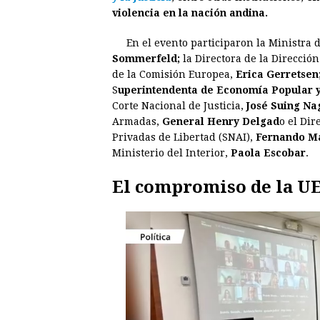
violencia en la nación andina.
b
e
s
a
e
e
o
n
A
d
r
d
En el evento participaron la Ministra
o
g
p
s
e
I
Sommerfeld;
la Directora de la Direcci
de la Comisión Europea,
Erica Gerretsen
k
e
p
s
n
S
uperintendenta de Economía Popular y 
r
t
Corte Nacional de Justicia,
José Suing Na
Armadas,
General Henry Delgad
o el Dir
Privadas de Libertad (SNAI),
Fernando M
Ministerio del Interior,
Paola Escobar
.
El compromiso de la UE