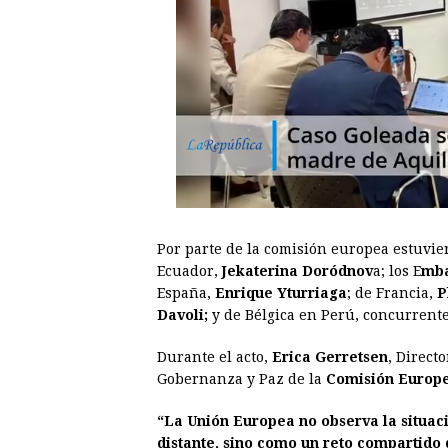
Por parte de la comisión europea estuvi
Ecuador,
Jekaterina Doródnov
a; los E
mba
España,
Enrique Yturriaga
; de Francia,
P
Davoli;
y de Bélgica en Perú, concurrent
Durante el acto,
Erica Gerretsen
, Direct
Gobernanza y Paz de la
Comisión Europe
“La Unión Europea no observa la situac
distante, sino como un reto compartid