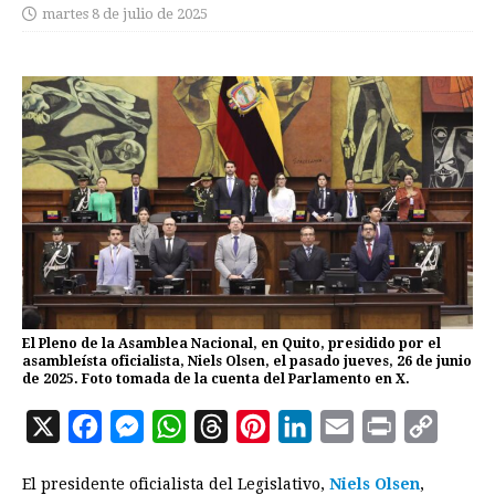
martes 8 de julio de 2025
El Pleno de la Asamblea Nacional, en Quito, presidido por el
asambleísta oficialista, Niels Olsen, el pasado jueves, 26 de junio
de 2025. Foto tomada de la cuenta del Parlamento en X.
X
F
M
W
T
P
L
E
P
C
a
e
h
h
i
i
m
r
o
El presidente oficialista del Legislativo,
Niels Olsen
,
c
s
a
r
n
n
a
i
p