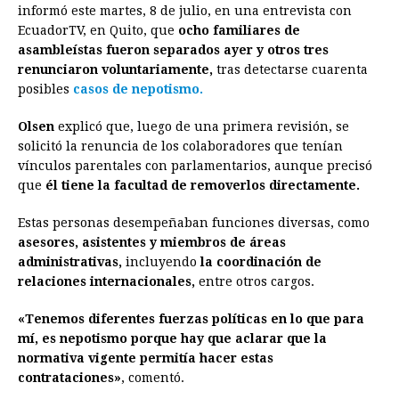
informó este martes, 8 de julio, en una entrevista con
e
s
t
e
t
k
i
n
y
EcuadorTV, en Quito, que
ocho familiares de
asambleístas fueron separados ayer y otros tres
b
e
s
a
e
e
l
t
L
renunciaron voluntariamente,
tras detectarse cuarenta
o
n
A
d
r
d
i
posibles
casos de nepotismo.
o
g
p
s
e
I
n
Olsen
explicó que, luego de una primera revisión, se
k
e
p
s
n
k
solicitó la renuncia de los colaboradores que tenían
r
t
vínculos parentales con parlamentarios, aunque precisó
que
él tiene la facultad de removerlos directamente.
Estas personas desempeñaban funciones diversas, como
asesores, asistentes y miembros de áreas
administrativas,
incluyendo
la coordinación de
relaciones internacionales,
entre otros cargos.
«Tenemos diferentes fuerzas políticas en lo que para
mí, es nepotismo porque hay que aclarar que la
normativa vigente permitía hacer estas
contrataciones»
, comentó.