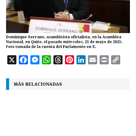
Dominique Serrano, asambleísta oficialista, en la Asamblea
Nacional, en Quito, el pasado miércoles, 21 de mayo de 2025.
Foto tomada de la cuenta del Parlamento en X.
X
F
M
W
T
P
L
E
P
C
a
e
h
h
i
i
m
r
o
c
s
a
r
n
n
a
i
p
MÁS RELACIONADAS
e
s
t
e
t
k
i
n
y
b
e
s
a
e
e
l
t
L
o
n
A
d
r
d
i
o
g
p
s
e
I
n
k
e
p
s
n
k
r
t