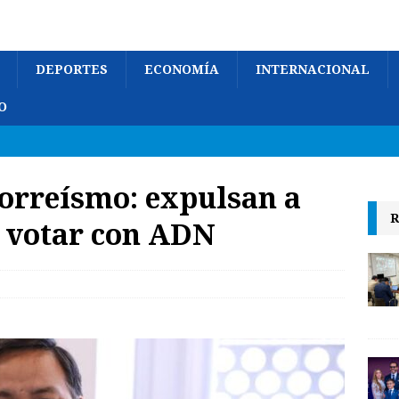
DEPORTES
ECONOMÍA
INTERNACIONAL
O
correísmo: expulsan a
R
r votar con ADN