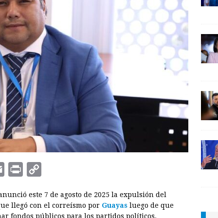
E
P
C
m
r
o
anunció este 7 de agosto de 2025 la expulsión del
a
i
p
que llegó con el correísmo por
Guayas
luego de que
i
n
y
ar fondos públicos para los partidos políticos.