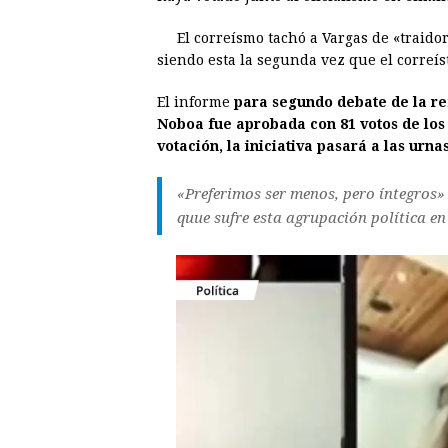
b
e
s
a
e
e
El correísmo tachó a Vargas de «traido
o
n
A
d
r
d
siendo esta la segunda vez que el correíst
o
g
p
s
e
I
El informe
para segundo debate de la re
k
e
p
s
n
Noboa fue aprobada con 81 votos de los 
r
t
votación, la iniciativa pasará a las urn
«Preferimos ser menos, pero íntegros» d
quue sufre esta agrupación política en 