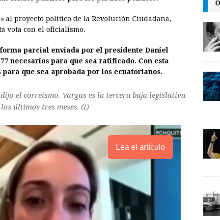
O
l
t
L
r» al proyecto político de la Revolución Ciudadana,
i
a vota con el oficialismo.
n
forma parcial enviada por el presidente Daniel
k
77 necesarios para que sea ratificado. Con esta
as para que sea aprobada por los ecuatorianos.
ijo el correísmo. Vargas es la tercera baja legislativa
los últimos tres meses. (I)
Lea el artículo