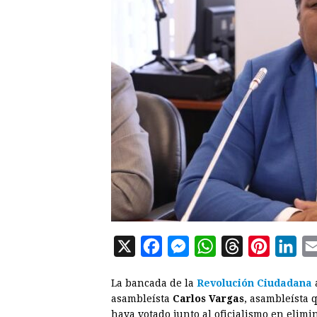
X
F
M
W
T
P
L
a
e
h
h
i
i
La bancada de la
Revolución Ciudadana
c
s
a
r
n
n
asambleísta
Carlos Vargas
, asambleísta 
e
s
t
e
t
k
haya votado junto al oficialismo en elimin