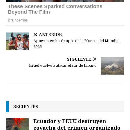
ANTERIOR
Apuestas en los Grupos de la Muerte del Mundial
2026
SIGUIENTE
Israel vuelve a atacar el sur de Líbano
RECIENTES
Ecuador y EEUU destruyen
covacha del crimen organizado