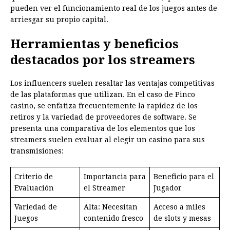
pueden ver el funcionamiento real de los juegos antes de
arriesgar su propio capital.
Herramientas y beneficios
destacados por los streamers
Los influencers suelen resaltar las ventajas competitivas
de las plataformas que utilizan. En el caso de Pinco
casino, se enfatiza frecuentemente la rapidez de los
retiros y la variedad de proveedores de software. Se
presenta una comparativa de los elementos que los
streamers suelen evaluar al elegir un casino para sus
transmisiones:
Criterio de
Importancia para
Beneficio para el
Evaluación
el Streamer
Jugador
Variedad de
Alta: Necesitan
Acceso a miles
Juegos
contenido fresco
de slots y mesas