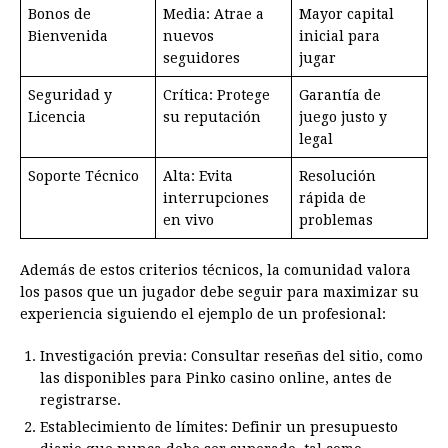
Bonos de
Media: Atrae a
Mayor capital
Bienvenida
nuevos
inicial para
seguidores
jugar
Seguridad y
Crítica: Protege
Garantía de
Licencia
su reputación
juego justo y
legal
Soporte Técnico
Alta: Evita
Resolución
interrupciones
rápida de
en vivo
problemas
Además de estos criterios técnicos, la comunidad valora
los pasos que un jugador debe seguir para maximizar su
experiencia siguiendo el ejemplo de un profesional:
Investigación previa: Consultar reseñas del sitio, como
las disponibles para Pinko casino online, antes de
registrarse.
Establecimiento de límites: Definir un presupuesto