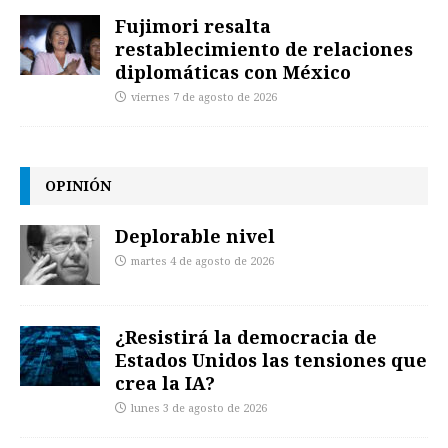
Fujimori resalta
restablecimiento de relaciones
diplomáticas con México
viernes 7 de agosto de 2026
OPINIÓN
Deplorable nivel
martes 4 de agosto de 2026
¿Resistirá la democracia de
Estados Unidos las tensiones que
crea la IA?
lunes 3 de agosto de 2026