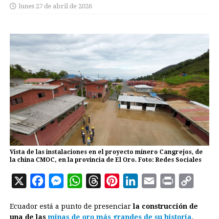
lunes 27 de abril de 2026
Vista de las instalaciones en el proyecto minero Cangrejos, de
la china CMOC, en la provincia de El Oro. Foto: Redes Sociales
X
F
M
W
T
P
L
E
P
C
a
e
h
h
i
i
m
r
o
Ecuador está a punto de presenciar
la construcción de
c
s
a
r
n
n
a
i
p
una de las
minas de oro más grandes de su historia
.