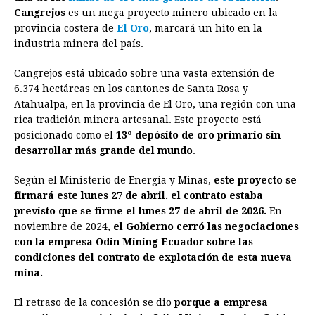
e
s
t
e
t
k
i
n
y
Cangrejos
es un mega proyecto minero ubicado en la
provincia costera de
b
e
El Oro
s
a
, marcará un hito en la
e
e
l
t
L
industria minera del país.
o
n
A
d
r
d
i
o
g
p
s
e
I
n
Cangrejos está ubicado sobre una vasta extensión de
6.374 hectáreas en los cantones de Santa Rosa y
k
e
p
s
n
k
Atahualpa, en la provincia de El Oro, una región con una
r
t
rica tradición minera artesanal. Este proyecto está
posicionado como el
13º depósito de oro primario sin
desarrollar más grande del mundo
.
Según el Ministerio de Energía y Minas,
este proyecto se
firmará este lunes 27 de abril. el contrato estaba
previsto que se firme el lunes 27 de abril de 2026.
En
noviembre de 2024,
el Gobierno cerró las negociaciones
con la empresa Odin Mining Ecuador sobre las
condiciones del contrato de explotación de esta nueva
mina.
El retraso de la concesión se dio
porque a empresa