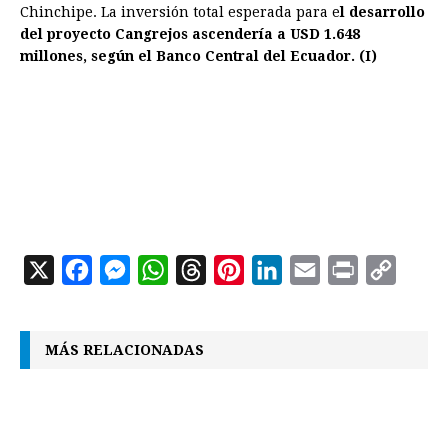
Chinchipe. La inversión total esperada para e
l desarrollo
del proyecto Cangrejos ascendería a USD 1.648
millones, según el Banco Central del Ecuador. (I)
X
F
M
W
T
P
L
E
P
C
a
e
h
h
i
i
m
r
o
c
s
a
r
n
n
a
i
p
MÁS RELACIONADAS
e
s
t
e
t
k
i
n
y
b
e
s
a
e
e
l
t
L
o
n
A
d
r
d
i