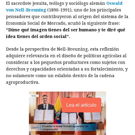
El sacerdote jesuita
,
teólogo y sociólogo alemán
Oswald
o
n
A
d
r
d
i
von Nell-Breuning
(1890-1991), uno de los principales
o
g
p
s
e
I
n
pensadores que contribuyeron al origen del sistema de la
Economía Social de Mercado, acuñó la siguiente frase:
k
e
p
s
n
k
“Dime qué imagen tienes del ser humano y te diré qué
r
t
idea tienes del orden social”.
Desde la perspectiva de Nell-Breuning, esta reflexión
adquiere relevancia en el diseño de políticas agrícolas al
considerar a los pequeños productores como sujetos con
derechos y capacidades orientadas a su fortalecimiento, y
no solamente como un eslabón dentro de la cadena
agroproductiva.
Lea el artículo