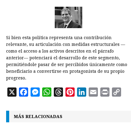
Si bien esta política representa una contribución
relevante, su articulación con medidas estructurales —
como el acceso a los activos descritos en el párrafo
anterior— potenciará el desarrollo de este segmento,
permitiéndole pasar de ser percibidos únicamente como
beneficiario a convertirse en protagonista de su propio
progreso.
X
F
M
W
T
P
L
E
P
C
a
e
h
h
i
i
m
r
o
c
s
a
r
n
n
a
i
p
MÁS RELACIONADAS
e
s
t
e
t
k
i
n
y
b
e
s
a
e
e
l
t
L