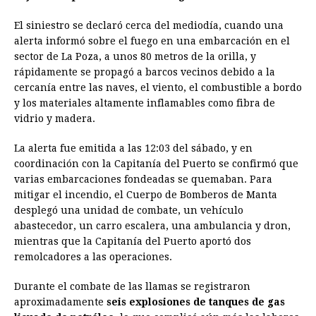
o
n
A
d
r
d
i
o
g
p
s
e
I
n
El siniestro se declaró cerca del mediodía, cuando una
alerta informó sobre el fuego en una embarcación en el
k
e
p
s
n
k
sector de La Poza, a unos 80 metros de la orilla, y
r
t
rápidamente se propagó a barcos vecinos debido a la
cercanía entre las naves, el viento, el combustible a bordo
y los materiales altamente inflamables como fibra de
vidrio y madera.
La alerta fue emitida a las 12:03 del sábado, y en
coordinación con la Capitanía del Puerto se confirmó que
varias embarcaciones fondeadas se quemaban. Para
mitigar el incendio, el Cuerpo de Bomberos de Manta
desplegó una unidad de combate, un vehículo
abastecedor, un carro escalera, una ambulancia y dron,
mientras que la Capitanía del Puerto aportó dos
remolcadores a las operaciones.
Durante el combate de las llamas se registraron
aproximadamente
seis explosiones de tanques de gas