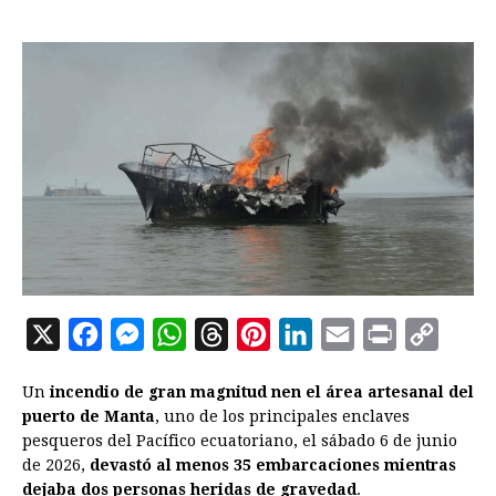
X
F
M
W
T
P
L
E
P
C
a
e
h
h
i
i
m
r
o
Un
incendio de gran magnitud nen el área artesanal del
c
s
a
r
n
n
a
i
p
puerto de Manta
, uno de los principales enclaves
e
s
t
e
t
k
i
n
y
pesqueros del Pacífico ecuatoriano, el sábado 6 de junio
de 2026,
devastó al menos 35 embarcaciones mientras
b
e
s
a
e
e
l
t
L
dejaba dos personas heridas de gravedad
.