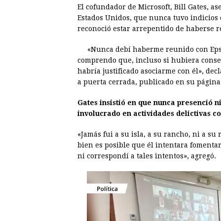
El cofundador de Microsoft, Bill Gates, a
c
s
a
r
n
n
Estados Unidos, que nunca tuvo indicios d
e
s
t
e
t
k
reconoció estar arrepentido de haberse r
b
e
s
a
e
e
«Nunca debí haberme reunido con Epste
o
n
A
d
r
d
comprendo que, incluso si hubiera conse
o
g
p
s
e
I
habría justificado asociarme con él», dec
a puerta cerrada, publicado en su página
k
e
p
s
n
r
t
Gates insistió en que nunca presenció n
involucrado en actividades delictivas co
«Jamás fui a su isla, a su rancho, ni a su
bien es posible que él intentara fomentar
ni correspondí a tales intentos», agregó.