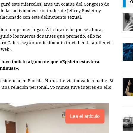
O
seguró este miércoles, ante un comité del Congreso de
a
i
p
e las actividades criminales de Jeffrey Epstein y
i
n
y
elacionado con este delincuente sexual.
l
t
L
in en primer lugar. A la luz de lo que sé ahora,
i
guido los nuevos donantes que prometió, ello no
n
laró Gates -según un testimonio inicial en la audiencia
 web-.
k
i tuvo indicio alguno de que «Epstein estuviera
ntinuas».
 residencia en Florida. Nunca he victimizado a nadie. Si
 una relación personal, yo nunca tuve interés en ello,
Lea el artículo