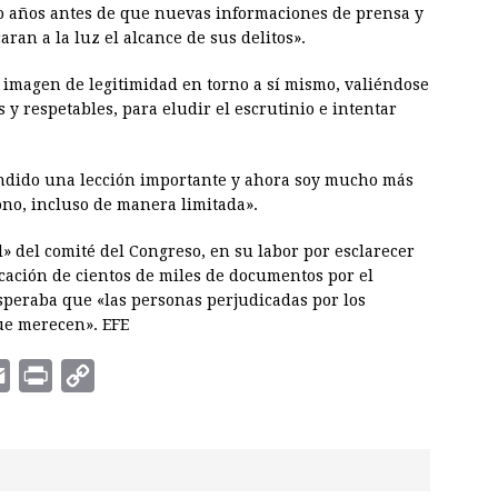
o años antes de que nuevas informaciones de prensa y
ran a la luz el alcance de sus delitos».
 imagen de legitimidad en torno a sí mismo, valiéndose
 y respetables, para eludir el escrutinio e intentar
rendido una lección importante y ahora soy mucho más
ono, incluso de manera limitada».
 del comité del Congreso, en su labor por esclarecer
icación de cientos de miles de documentos por el
speraba que «las personas perjudicadas por los
que merecen». EFE
E
P
C
m
r
o
a
i
p
i
n
y