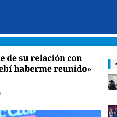
e de su relación con
R
debí haberme reunido»
d