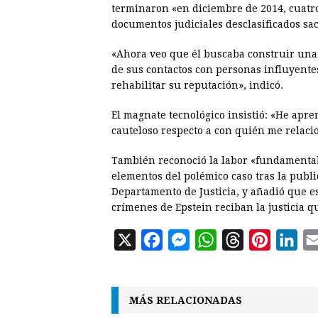
terminaron «en diciembre de 2014, cuatr
documentos judiciales desclasificados saca
«Ahora veo que él buscaba construir una
de sus contactos con personas influyentes
rehabilitar su reputación», indicó.
El magnate tecnológico insistió: «He ap
cauteloso respecto a con quién me relaci
También reconoció la labor «fundamental»
elementos del polémico caso tras la publ
Departamento de Justicia, y añadió que e
crímenes de Epstein reciban la justicia 
X
F
M
W
T
P
L
a
e
h
h
i
i
c
s
a
r
n
n
MÁS RELACIONADAS
e
s
t
e
t
k