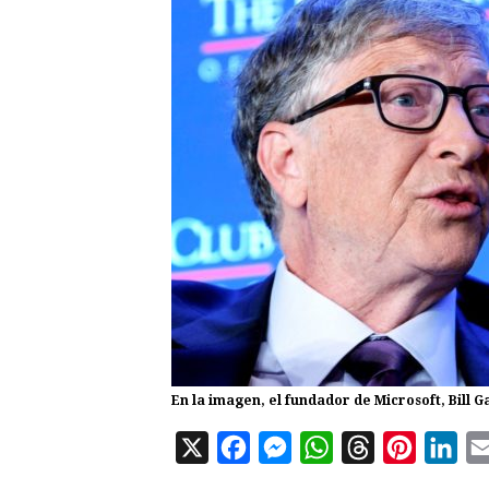
En la imagen, el fundador de Microsoft, Bill G
X
F
M
W
T
P
L
a
e
h
h
i
i