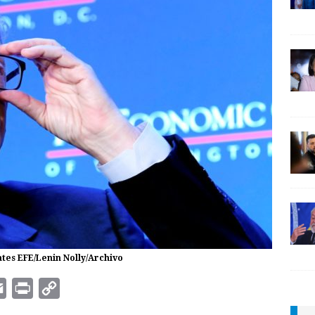
ates EFE/Lenin Nolly/Archivo
E
P
C
m
r
o