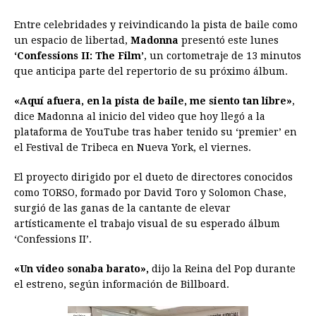
a
e
h
h
i
i
m
r
o
Entre celebridades y reivindicando la pista de baile como
c
s
a
r
n
n
a
i
p
un espacio de libertad,
Madonna
presentó este lunes
e
s
t
e
t
k
i
n
y
‘Confessions II: The Film’
, un cortometraje de 13 minutos
que anticipa parte del repertorio de su próximo álbum.
b
e
s
a
e
e
l
t
L
o
n
A
d
r
d
i
«Aquí afuera, en la pista de baile, me siento tan libre»
,
o
g
p
s
e
I
n
dice Madonna al inicio del video que hoy llegó a la
plataforma de YouTube tras haber tenido su ‘premier’ en
k
e
p
s
n
k
el Festival de Tribeca en Nueva York, el viernes.
r
t
El proyecto dirigido por el dueto de directores conocidos
como TORSO, formado por David Toro y Solomon Chase,
surgió de las ganas de la cantante de elevar
artísticamente el trabajo visual de su esperado álbum
‘Confessions II’.
«Un video sonaba barato»,
dijo la Reina del Pop durante
el estreno, según información de Billboard.