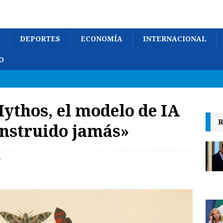
DEPORTES
ECONOMÍA
INTERNACIONAL
O
ythos, el modelo de IA
R
onstruido jamás»
o