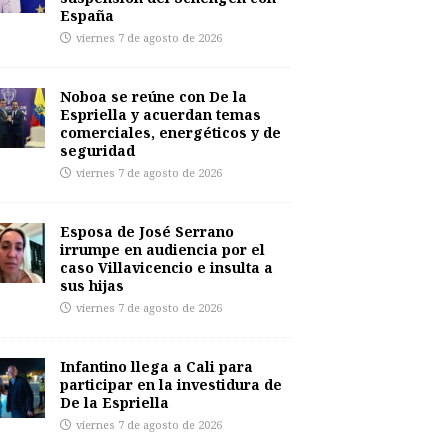
España
viernes 7 de agosto de 2026
Noboa se reúne con De la
Espriella y acuerdan temas
comerciales, energéticos y de
seguridad
viernes 7 de agosto de 2026
Esposa de José Serrano
irrumpe en audiencia por el
caso Villavicencio e insulta a
sus hijas
viernes 7 de agosto de 2026
Infantino llega a Cali para
participar en la investidura de
De la Espriella
viernes 7 de agosto de 2026