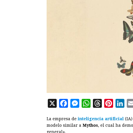
X
F
M
W
T
P
L
a
e
h
h
i
i
La empresa de
inteligencia artificial
(IA
c
s
a
r
n
n
modelo similar a
Mythos
, el cual ha dem
e
s
t
e
t
k
general».