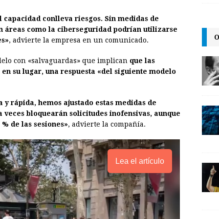
l
t
L
l capacidad conlleva riesgos. Sin medidas de
i
n áreas como la ciberseguridad podrían utilizarse
O
n
es»
, advierte la empresa en un comunicado.
k
delo con «salvaguardas» que implican
que las
, en su lugar, una respuesta «del siguiente modelo
 y rápida, hemos ajustado estas medidas de
a veces bloquearán solicitudes inofensivas, aunque
 % de las sesiones»
, advierte la compañía.
Lea el artículo