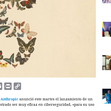
E
P
C
m
r
o
)
Anthropic
anunció este martes el lanzamiento de un
a
i
p
ostrado ser muy eficaz en ciberseguridad, «para su uso
i
n
y