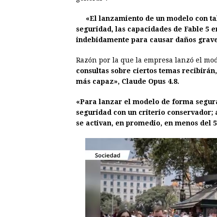
b
e
s
a
e
e
«El lanzamiento de un modelo con ta
o
n
A
d
r
d
seguridad, las capacidades de Fable 5 e
o
g
p
s
e
I
indebidamente para causar daños grav
k
e
p
s
n
Razón por la que la empresa lanzó el mo
r
t
consultas sobre ciertos temas recibirán
más capaz», Claude Opus 4.8.
«Para lanzar el modelo de forma segura
seguridad con un criterio conservador; 
se activan, en promedio, en menos del 5