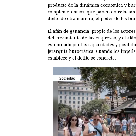
o
n
A
d
r
d
producto de la dinámica económica y buro
o
g
p
s
e
I
complementarios, que ponen en relación e
dicho de otra manera, el poder de los bur
k
e
p
s
n
r
t
El afán de ganancia, propio de los actore
del crecimiento de las empresas, y el afá
estimulado por las capacidades y posibil
jerarquía burocrática. Cuando los impuls
establece y el delito se concreta.