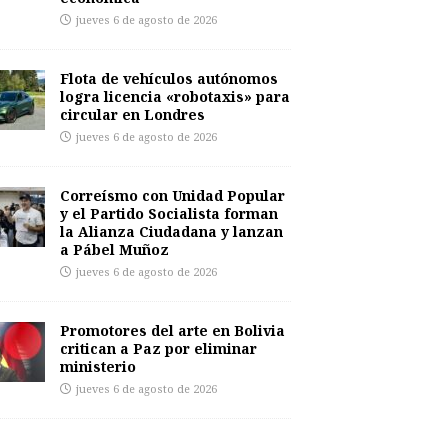
jueves 6 de agosto de 2026
Flota de vehículos autónomos
logra licencia «robotaxis» para
circular en Londres
jueves 6 de agosto de 2026
Correísmo con Unidad Popular
y el Partido Socialista forman
la Alianza Ciudadana y lanzan
a Pábel Muñoz
jueves 6 de agosto de 2026
Promotores del arte en Bolivia
critican a Paz por eliminar
ministerio
jueves 6 de agosto de 2026