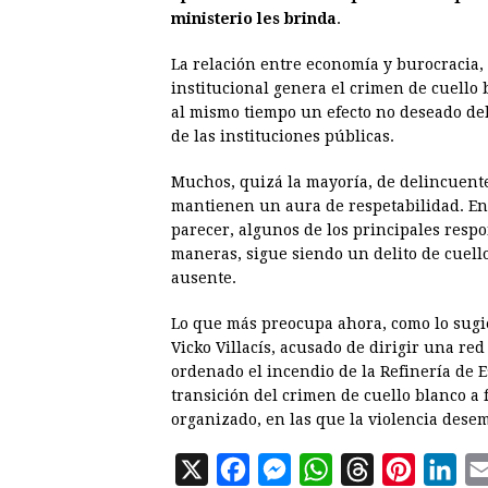
ministerio les brinda
.
La relación entre economía y burocracia,
institucional genera el crimen de cuello
al mismo tiempo un efecto no deseado del
de las instituciones públicas.
Muchos, quizá la mayoría, de delincuentes
mantienen un aura de respetabilidad. Entr
parecer, algunos de los principales respo
maneras, sigue siendo un delito de cuello 
ausente.
Lo que más preocupa ahora, como lo sugie
Vicko Villacís, acusado de dirigir una red
ordenado el incendio de la Refinería de 
transición del crimen de cuello blanco a 
organizado, en las que la violencia des
X
F
M
W
T
P
L