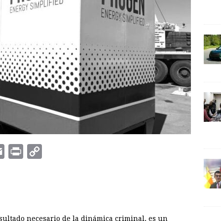
E
P
C
m
r
o
a
i
p
i
n
y
l
t
L
sultado necesario de la dinámica criminal, es un