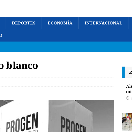
DEPORTES
ECONOMÍA
INTERNACIONAL
O
o blanco
R
Al
mi