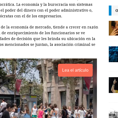
i
crática. La economía y la burocracia son sistemas
n
O
l poder del dinero con el poder administrativo o,
ócratas con el de los empresarios.
k
s de la economía de mercado, tiende a crecer en razón
n de enriquecimiento de los funcionarios se ve
idades de decisión que les brinda su ubicación en la
os mencionados se juntan, la asociación criminal se
Lea el artículo