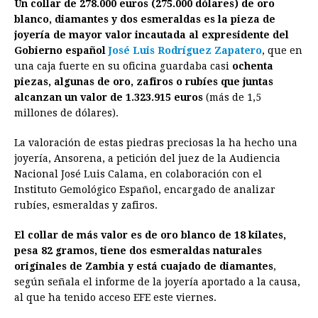
Un collar de 278.000 euros (275.000 dólares) de oro
c
s
a
r
n
n
a
i
p
blanco, diamantes y dos esmeraldas es la pieza de
e
s
t
e
t
k
i
n
y
joyería de mayor valor incautada al expresidente del
Gobierno español
b
e
José Luis Rodríguez Zapatero
s
a
e
e
l
t
, que en
L
una caja fuerte en su oficina guardaba casi
ochenta
o
n
A
d
r
d
i
piezas, algunas de oro, zafiros o rubíes que juntas
o
g
p
s
e
I
n
alcanzan un valor de 1.323.915 euros
(más de 1,5
millones de dólares).
k
e
p
s
n
k
r
t
La valoración de estas piedras preciosas la ha hecho una
joyería, Ansorena, a petición del juez de la Audiencia
Nacional José Luis Calama, en colaboración con el
Instituto Gemológico Español, encargado de analizar
rubíes, esmeraldas y zafiros.
El collar de más valor es de oro blanco de 18 kilates,
pesa 82 gramos, tiene dos esmeraldas naturales
originales de Zambia y está cuajado de diamantes
,
según señala el informe de la joyería aportado a la causa,
al que ha tenido acceso EFE este viernes.