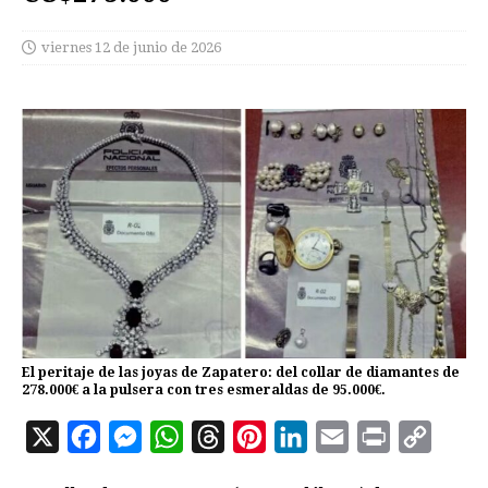
viernes 12 de junio de 2026
El peritaje de las joyas de Zapatero: del collar de diamantes de
278.000€ a la pulsera con tres esmeraldas de 95.000€.
X
F
M
W
T
P
L
E
P
C
a
e
h
h
i
i
m
r
o