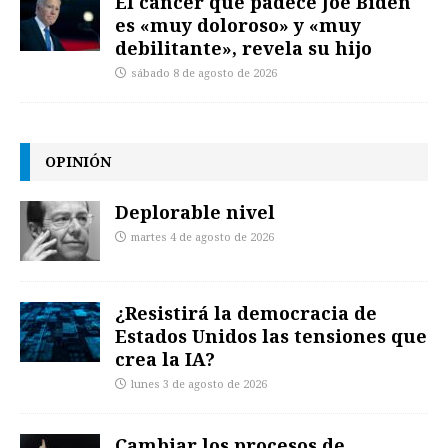
El cáncer que padece Joe Biden
es «muy doloroso» y «muy
debilitante», revela su hijo
sábado 8 de agosto de 2026
OPINIÓN
Deplorable nivel
martes 4 de agosto de 2026
¿Resistirá la democracia de
Estados Unidos las tensiones que
crea la IA?
lunes 3 de agosto de 2026
Cambiar los procesos de