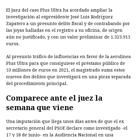
a
e
h
h
i
i
m
r
o
El juez del caso Plus Ultra ha acordado ampliar la
c
s
a
r
n
n
a
i
p
investigación al expresidente José Luis Rodríguez
e
s
t
e
t
k
i
n
y
Zapatero a un presunto delito fiscal y de contrabando por
las joyas halladas en el registro a su oficina, de origen
b
e
s
a
e
e
l
t
L
aún no justificado, y con un valor preliminar de 1.323.915
o
n
A
d
r
d
i
euros.
o
g
p
s
e
I
n
Al presunto tráfico de influencias en favor de la aerolínea
k
e
p
s
n
k
Plus Ultra para que consiguiese el préstamo público de
r
t
53 millones de euros en 2021, el magistrado suma estos
nuevos dos delitos que investigará en una pieza separada
del procedimiento principal.
Comparece ante el juez la
semana que viene
Una imputación que llega unos días antes de que el ex
secretario general del PSOE declare como investigado -el
17 y 18 de junio- en la Audiencia Nacional en una