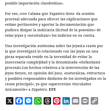
posible importación clandestina».
Por eso, cree Calama que Zapatero tiene «la ocasión
procesal adecuada para ofrecer las explicaciones que
estime pertinentes y aportar la documentación que
pudiera disipar la indiciaria ilicitud de la posesión» de
estas joyas y «neutralizar» los indicios en su contra.
Una investigación autónoma sobre las joyasLa razón por
la que investigará lo relacionado con las joyas en una
pieza separada reside en la necesidad de evitar la
innecesaria complejidad y la denominada «elefantiasis
procesal».Los hechos relativos a la intervención de las
joyas tienen, en opinión del juez, «naturaleza, estructura
y posibles responsables distintos de los investigados en la
causa principal», ya que «aparecerían vinculados
únicamente» a Zapatero.
EFE
X
F
M
W
T
P
L
E
P
C
a
e
h
h
i
i
m
r
o