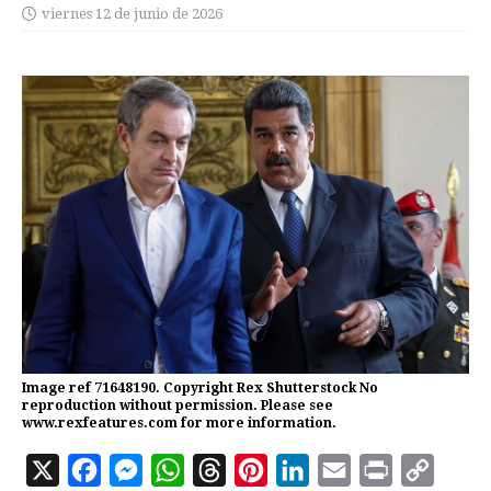
viernes 12 de junio de 2026
Image ref 71648190. Copyright Rex Shutterstock No
reproduction without permission. Please see
www.rexfeatures.com for more information.
X
F
M
W
T
P
L
E
P
C