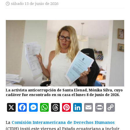
sábado 13 de junio de 2026
La activista anticorrupción de Santa Elenad, Mónika Silva, cuyo
cadáver fue encontrado en su casa el lunes 8 de junio de 2026.
X
F
M
W
T
P
L
E
P
C
a
e
h
h
i
i
m
r
o
La
Comisión Interamericana de Derechos Humanos
c
s
a
r
n
n
a
i
p
(CIDH) instó este viernes al Estado ecuatoriano a incluir