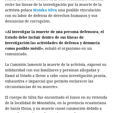
e
s
t
e
t
k
i
n
y
entre las líneas de la investigación por la muerte de la
activista polaca
b
e
Monika Silva
s
a
una posible vinculación
e
e
l
t
L
con su labor de defensa de derechos humanos y sus
o
n
A
d
r
d
i
denuncias de corrupción.
o
g
p
s
e
I
n
«Al investigar la muerte de una persona defensora, el
k
e
p
s
n
k
Estado debe incluir dentro de sus líneas de
r
t
investigación las actividades de defensa y denuncia
como posible móvil»,
señaló el organismo en un
comunicado.
La Comisión lamentó la muerte de la activista, expresó su
solidaridad con sus familiares y personas allegadas y
llamó al Estado a llevar a cabo «una investigación pronta,
exhaustiva e imparcial que permita esclarecer las
circunstancias de su muerte».
El cuerpo de Silva fue encontrado el lunes en su vivienda
de la localidad de Montañita, en la provincia ecuatoriana
de Santa Elena, y su muerte causó conmoción debido a