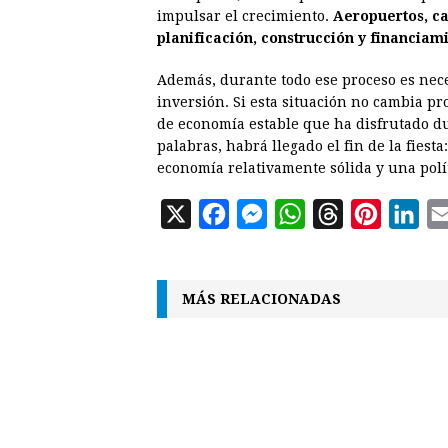
impulsar el crecimiento.
Aeropuertos, ca
planificación, construcción y financiam
Además, durante todo ese proceso es nece
inversión. Si esta situación no cambia pr
de economía estable que ha disfrutado du
palabras, habrá llegado el fin de la fiest
economía relativamente sólida y una polí
X
F
M
W
T
P
L
a
e
h
h
i
i
c
s
a
r
n
n
MÁS RELACIONADAS
e
s
t
e
t
k
b
e
s
a
e
e
o
n
A
d
r
d
o
g
p
s
e
I
k
e
p
s
n