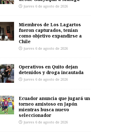
jueves 6 de agosto de 2026
Miembros de Los Lagartos
fueron capturados, tenían
como objetivo expandirse a
Chile
jueves 6 de agosto de 2026
Operativos en Quito dejan
detenidos y droga incautada
jueves 6 de agosto de 2026
Ecuador anuncia que jugará un
torneo amistoso en Japón
mientras busca nuevo
seleccionador
jueves 6 de agosto de 2026