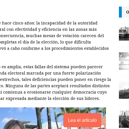
a
i
p
i
n
y
O
l
t
L
hace cinco años: la incapacidad de la autoridad
i
ral con efectividad y eficiencia en las zonas más
n
consecuencia, muchas mesas de votación carecen del
pletas el día de la elección, lo que dificulta
k
levó a cabo conforme a los procedimientos establecidos
 es amplia, estas fallas del sistema pueden parecer
nda electoral marcada por una fuerte polarización
strechos, tales deficiencias pueden poner en riesgo la
o. Ninguna de las partes aceptará resultados distintos
Así comienza a erosionarse cualquier democracia cuyo
ar expresada mediante la elección de sus líderes.
Lea el artículo