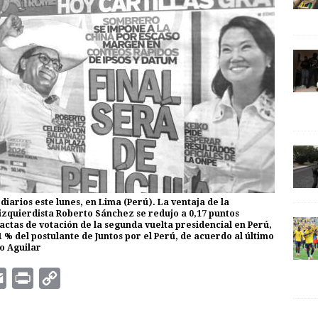
diarios este lunes, en Lima (Perú). La ventaja de la
 izquierdista Roberto Sánchez se redujo a 0,17 puntos
 actas de votación de la segunda vuelta presidencial en Perú,
91 % del postulante de Juntos por el Perú, de acuerdo al último
lo Aguilar
E
P
C
m
r
o