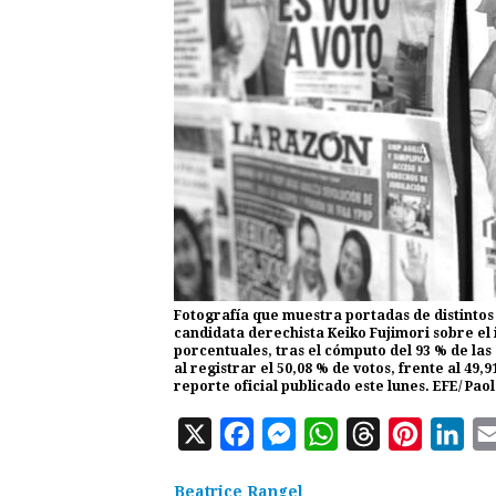
Fotografía que muestra portadas de distintos 
candidata derechista Keiko Fujimori sobre el
porcentuales, tras el cómputo del 93 % de las
al registrar el 50,08 % de votos, frente al 49,
reporte oficial publicado este lunes. EFE/ Pao
X
F
M
W
T
P
L
a
e
h
h
i
i
Beatrice Rangel