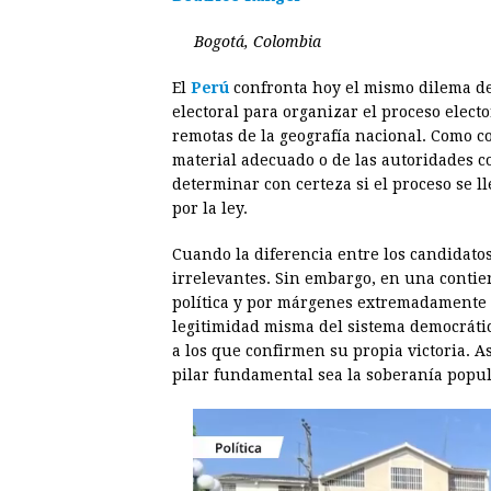
c
s
a
r
n
n
e
s
t
e
t
k
Bogotá, Colombia
b
e
s
a
e
e
El
Perú
confronta hoy el mismo dilema de 
o
n
A
d
r
d
electoral para organizar el proceso electo
o
g
p
s
e
I
remotas de la geografía nacional. Como 
material adecuado o de las autoridades com
k
e
p
s
n
determinar con certeza si el proceso se l
r
t
por la ley.
Cuando la diferencia entre los candidatos
irrelevantes. Sin embargo, en una contie
política y por márgenes extremadamente e
legitimidad misma del sistema democrátic
a los que confirmen su propia victoria. 
pilar fundamental sea la soberanía popul