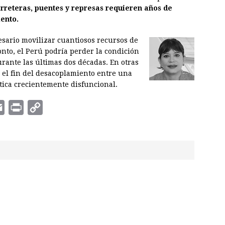
rreteras, puentes y represas requieren años de
iento.
sario movilizar cuantiosos recursos de
onto, el Perú podría perder la condición
rante las últimas dos décadas. En otras
a: el fin del desacoplamiento entre una
tica crecientemente disfuncional.
E
P
C
m
r
o
a
i
p
i
n
y
l
t
L
i
n
k