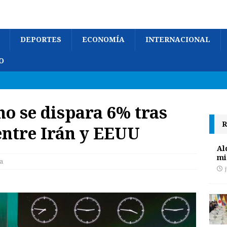
DEPORTES
ECONOMÍA
INTERNACIONAL
O
no se dispara 6% tras
R
entre Irán y EEUU
Al
mi
a