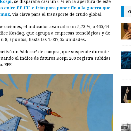
Kospi
, se disparaba casi un 6 % en la apertura de este
a
i
p
o entre EE.UU. e Irán para poner fin a la guerra que
O
i
n
y
Ormuz
, vía clave para el transporte de crudo global.
l
t
L
peraciones, el indicador avanzaba un 5,73 %, o 465,64
i
índice Kosdaq, que agrupa a empresas tecnológicas y de
n
 u 8,5 puntos, hasta las 1.037,55 unidades.
k
 activó un ‘sidecar’ de compra, que suspende durante
ando el índice de futuros Kospi 200 registra subidas
o. EFE