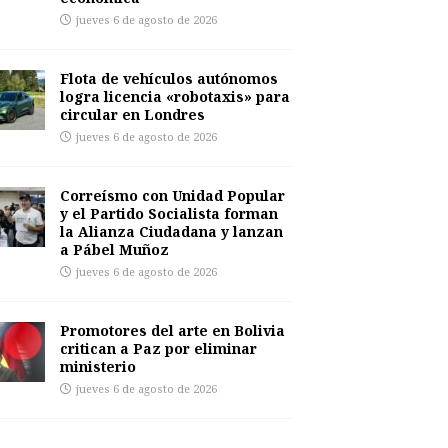
jueves 6 de agosto de 2026
Flota de vehículos autónomos
logra licencia «robotaxis» para
circular en Londres
jueves 6 de agosto de 2026
Correísmo con Unidad Popular
y el Partido Socialista forman
la Alianza Ciudadana y lanzan
a Pábel Muñoz
jueves 6 de agosto de 2026
Promotores del arte en Bolivia
critican a Paz por eliminar
ministerio
jueves 6 de agosto de 2026