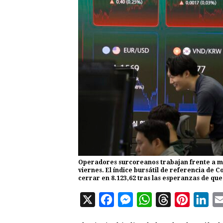
Operadores surcoreanos trabajan frente a mo
viernes. El índice bursátil de referencia de C
cerrar en 8.123,62 tras las esperanzas de qu
X
F
M
W
T
P
L
a
e
h
h
i
i