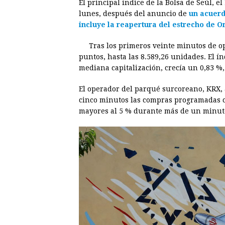
El principal índice de la Bolsa de Seúl, el
c
s
a
r
n
n
lunes, después del anuncio de
un acuerd
e
s
t
e
t
k
incluye la reapertura del estrecho de 
b
e
s
a
e
e
Tras los primeros veinte minutos de o
o
n
A
d
r
d
puntos, hasta las 8.589,26 unidades. El 
o
g
p
s
e
I
mediana capitalización, crecía un 0,83 %,
k
e
p
s
n
El operador del parqué surcoreano, KRX,
r
t
cinco minutos las compras programadas cu
mayores al 5 % durante más de un minut