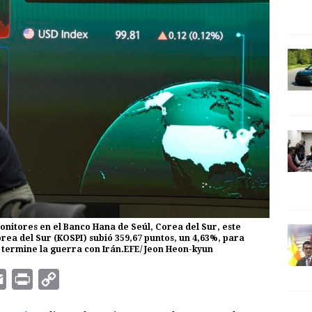
nitores en el Banco Hana de Seúl, Corea del Sur, este
orea del Sur (KOSPI) subió 359,67 puntos, un 4,63%, para
e termine la guerra con Irán.EFE/ Jeon Heon-kyun
E
P
C
m
r
o