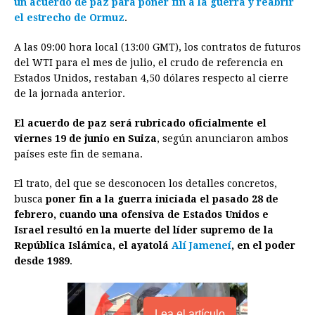
un acuerdo de paz para poner fin a la guerra y reabrir
b
e
s
a
e
e
l
t
L
el estrecho de Ormuz
.
o
n
A
d
r
d
i
o
g
p
s
e
I
n
A las 09:00 hora local (13:00 GMT), los contratos de futuros
del WTI para el mes de julio, el crudo de referencia en
k
e
p
s
n
k
Estados Unidos, restaban 4,50 dólares respecto al cierre
r
t
de la jornada anterior.
El acuerdo de paz será rubricado oficialmente el
viernes 19 de junio en Suiza
, según anunciaron ambos
países este fin de semana.
El trato, del que se desconocen los detalles concretos,
busca
poner fin a la guerra iniciada el pasado 28 de
febrero, cuando una ofensiva de Estados Unidos e
Israel resultó en la muerte del líder supremo de la
República Islámica, el ayatolá
Alí Jameneí
, en el poder
desde 1989
.
Lea el artículo