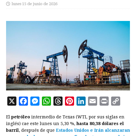
lunes 15 de junio de 2026
X
F
M
W
T
P
L
E
P
C
a
e
h
h
i
i
m
r
o
El
petróleo
intermedio de Texas (WTI, por sus siglas en
c
s
a
r
n
n
a
i
p
inglés) cae este lunes un 5,30 %,
hasta 80,38 dólares el
e
s
t
e
t
k
i
n
y
barril
, después de que
Estados Unidos e Irán alcanzaran