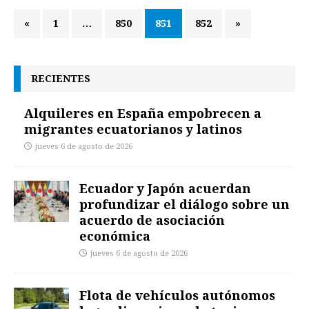
«
1
…
850
851
852
»
RECIENTES
Alquileres en España empobrecen a
migrantes ecuatorianos y latinos
jueves 6 de agosto de 2026
Ecuador y Japón acuerdan
profundizar el diálogo sobre un
acuerdo de asociación
económica
jueves 6 de agosto de 2026
Flota de vehículos autónomos