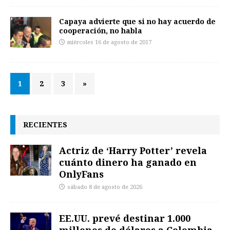
Capaya advierte que si no hay acuerdo de
cooperación, no habla
miércoles 16 de agosto de 2017
1
2
3
»
RECIENTES
Actriz de ‘Harry Potter’ revela
cuánto dinero ha ganado en
OnlyFans
sábado 8 de agosto de 2026
EE.UU. prevé destinar 1.000