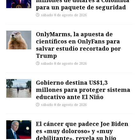
millones de dólares a Colombia
para un paquete de seguridad
sábado 8 de agosto de 2026
OnlyMarms, la apuesta de
científicos en OnlyFans para
salvar estudio recortado por
Trump
sábado 8 de agosto de 2026
Gobierno destina US$1,3
millones para proteger sistema
educativo ante El Niño
sábado 8 de agosto de 2026
El cáncer que padece Joe Biden
es «muy doloroso» y «muy
debilitante», revela su hijo