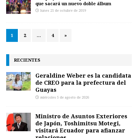
que sacará un nuevo doble álbum
lunes 21 de octubre de 2019
1
2
…
4
»
RECIENTES
Geraldine Weber es la candidata
de CREO para la prefectura del
Guayas
miércoles 5 de agosto de 2026
Ministro de Asuntos Exteriores
de Japón, Toshimitsu Motegi,
visitará Ecuador para afianzar
relaciones