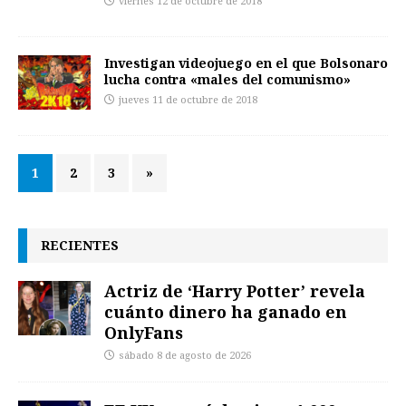
viernes 12 de octubre de 2018
Investigan videojuego en el que Bolsonaro
lucha contra «males del comunismo»
jueves 11 de octubre de 2018
1
2
3
»
RECIENTES
Actriz de ‘Harry Potter’ revela
cuánto dinero ha ganado en
OnlyFans
sábado 8 de agosto de 2026