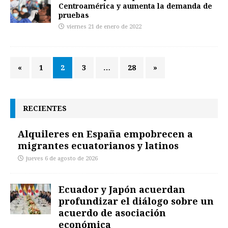
Centroamérica y aumenta la demanda de
pruebas
viernes 21 de enero de 2022
«
1
2
3
…
28
»
RECIENTES
Alquileres en España empobrecen a
migrantes ecuatorianos y latinos
jueves 6 de agosto de 2026
Ecuador y Japón acuerdan
profundizar el diálogo sobre un
acuerdo de asociación
económica