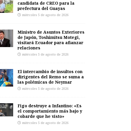
candidata de CREO para la
prefectura del Guayas
miércoles 5 de agosto de 2026
Ministro de Asuntos Exteriores
de Japón, Toshimitsu Motegi,
visitará Ecuador para afianzar
relaciones
miércoles 5 de agosto de 2026
El intercambio de insultos con
dirigentes del Remo se suma a
las polémicas de Neymar
miércoles 5 de agosto de 2026
Figo destruye a Infantino: «Es
el comportamiento más bajo y
cobarde que he visto»
miércoles 5 de agosto de 2026