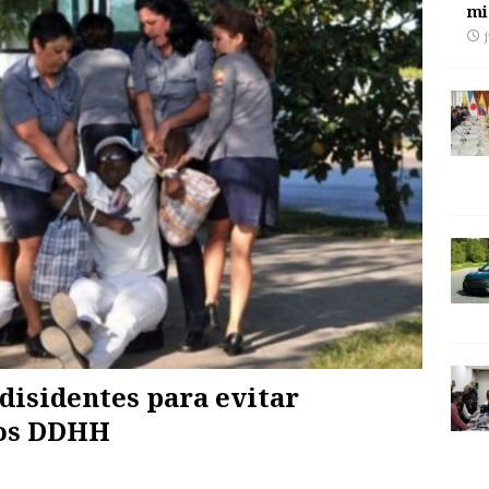
mi
disidentes para evitar
los DDHH