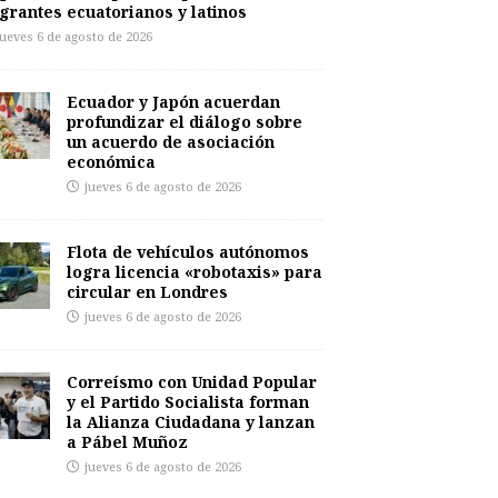
grantes ecuatorianos y latinos
jueves 6 de agosto de 2026
Ecuador y Japón acuerdan
profundizar el diálogo sobre
un acuerdo de asociación
económica
jueves 6 de agosto de 2026
Flota de vehículos autónomos
logra licencia «robotaxis» para
circular en Londres
jueves 6 de agosto de 2026
Correísmo con Unidad Popular
y el Partido Socialista forman
la Alianza Ciudadana y lanzan
a Pábel Muñoz
jueves 6 de agosto de 2026