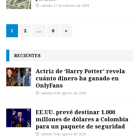
sábado 17 de febrero de 2018
1
2
…
6
»
RECIENTES
Actriz de ‘Harry Potter’ revela
cuánto dinero ha ganado en
OnlyFans
sábado 8 de agosto de 2026
EE.UU. prevé destinar 1.000
millones de dólares a Colombia
para un paquete de seguridad
sábado 8 de agosto de 2026