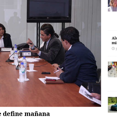
Al
mi
se define mañana