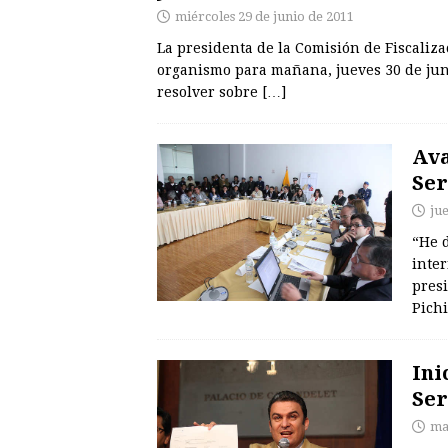
miércoles 29 de junio de 2011
La presidenta de la Comisión de Fiscalizac
organismo para mañana, jueves 30 de junio
resolver sobre
[…]
Ava
Se
ju
“He d
inter
pres
Pich
Ini
Se
ma