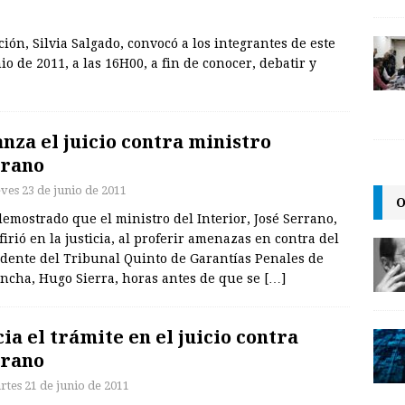
ión, Silvia Salgado, convocó a los integrantes de este
 de 2011, a las 16H00, a fin de conocer, debatir y
nza el juicio contra ministro
rrano
eves 23 de junio de 2011
O
emostrado que el ministro del Interior, José Serrano,
firió en la justicia, al proferir amenazas en contra del
idente del Tribunal Quinto de Garantías Penales de
incha, Hugo Sierra, horas antes de que se
[…]
cia el trámite en el juicio contra
rrano
rtes 21 de junio de 2011