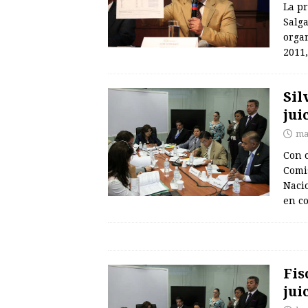
La pr
Salga
organ
2011,
Sil
jui
ma
Con c
Comis
Nacio
en c
Fis
jui