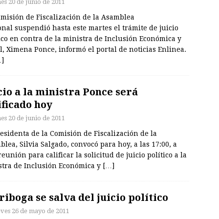
nes 20 de junio de 2011
omisión de Fiscalización de la Asamblea
nal suspendió hasta este martes el trámite de juicio
ico en contra de la ministra de Inclusión Económica y
l, Ximena Ponce, informó el portal de noticias Enlinea.
]
cio a la ministra Ponce será
ificado hoy
nes 20 de junio de 2011
esidenta de la Comisión de Fiscalización de la
lea, Silvia Salgado, convocó para hoy, a las 17:00, a
eunión para calificar la solicitud de juicio político a la
stra de Inclusión Económica y
[…]
riboga se salva del juicio político
eves 26 de mayo de 2011