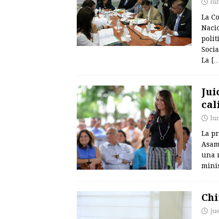
lu
La C
Nacio
polít
Socia
La
[…
Jui
cal
lu
La pr
Asamb
una r
mini
Chi
ju