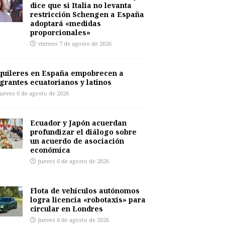
dice que si Italia no levanta
restricción Schengen a España
adoptará «medidas
proporcionales»
viernes 7 de agosto de 2026
quileres en España empobrecen a
grantes ecuatorianos y latinos
jueves 6 de agosto de 2026
Ecuador y Japón acuerdan
profundizar el diálogo sobre
un acuerdo de asociación
económica
jueves 6 de agosto de 2026
Flota de vehículos autónomos
logra licencia «robotaxis» para
circular en Londres
jueves 6 de agosto de 2026