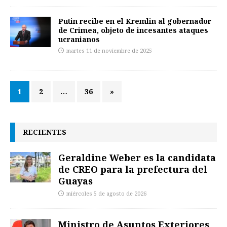
Putin recibe en el Kremlin al gobernador
de Crimea, objeto de incesantes ataques
ucranianos
martes 11 de noviembre de 2025
1
2
…
36
»
RECIENTES
Geraldine Weber es la candidata
de CREO para la prefectura del
Guayas
miércoles 5 de agosto de 2026
Ministro de Asuntos Exteriores