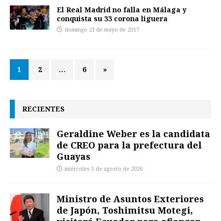
El Real Madrid no falla en Málaga y
conquista su 33 corona liguera
domingo 21 de mayo de 2017
1
2
…
6
»
RECIENTES
Geraldine Weber es la candidata
de CREO para la prefectura del
Guayas
miércoles 5 de agosto de 2026
Ministro de Asuntos Exteriores
de Japón, Toshimitsu Motegi,