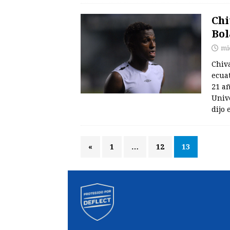
Chi
Bol
mi
Chiv
ecua
21 añ
Unive
dijo 
«
1
…
12
13