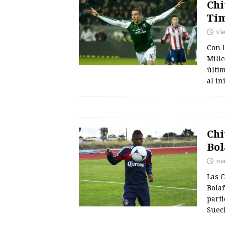
Chi
Ti
vi
Con 
Mill
últi
al in
Chi
Bol
ma
Las 
Bola
part
Suec