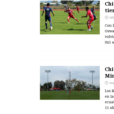
Chi
tie
sá
Con 
Oswa
volvi
0x1 
Chi
Min
ma
Los R
en l
ecuat
11 a