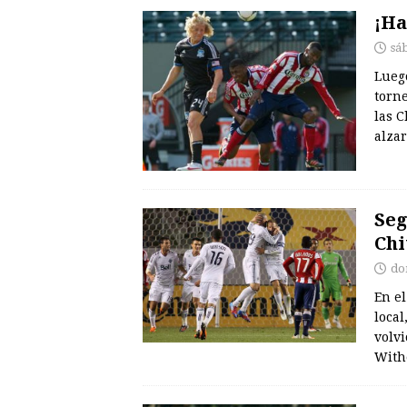
¡Ha
sá
Lueg
torne
las 
alzar
Seg
Chi
do
En e
local
volv
With