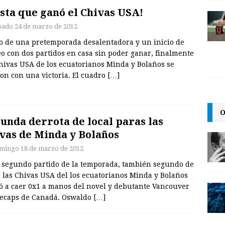
sta que ganó el Chivas USA!
bado 24 de marzo de 2012
o de una pretemporada desalentadora y un inicio de
o con dos partidos en casa sin poder ganar, finalmente
Chivas USA de los ecuatorianos Minda y Bolaños se
on con una victoria. El cuadro
[…]
O
unda derrota de local paras las
vas de Minda y Bolaños
mingo 18 de marzo de 2012
l segundo partido de la temporada, también segundo de
, las Chivas USA del los ecuatorianos Minda y Bolaños
ió a caer 0x1 a manos del novel y debutante Vancouver
ecaps de Canadá. Oswaldo
[…]