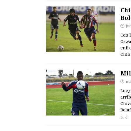
Chi
Bol
ju
Con l
Oswa
enfr
Club
Mil
ma
Lueg
arrib
Chiv
Bola
[…]