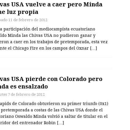
vas USA vuelve a caer pero Minda
ne luz propia
bado 11 de febrero de 2012
la participación del mediocampista ecuatoriano
ldo Minda las Chivas USA no pudieron ganar y
eron a caer en los trabajos de pretemporada, esta vez
ante el Chicago Fire en los campos del Oxnar
[…]
vas USA pierde con Colorado pero
da es ensalzado
rtes 7 de febrero de 2012
apids de Colorado obtuvieron su primer triunfo (0x1)
a pretemporada a costas de las Chivas USA donde el
oriano Oswaldo Minda volvió a saltar de titular en el
bridor del entrenador Robin
[…]