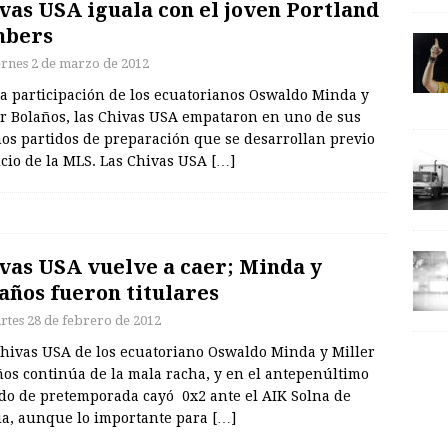
vas USA iguala con el joven Portland
mbers
ernes 2 de marzo de 2012
la participación de los ecuatorianos Oswaldo Minda y
er Bolaños, las Chivas USA empataron en uno de sus
mos partidos de preparación que se desarrollan previo
icio de la MLS. Las Chivas USA
[…]
vas USA vuelve a caer; Minda y
años fueron titulares
rtes 28 de febrero de 2012
Chivas USA de los ecuatoriano Oswaldo Minda y Miller
ños continúa de la mala racha, y en el antepenúltimo
ido de pretemporada cayó 0x2 ante el AIK Solna de
ia, aunque lo importante para
[…]