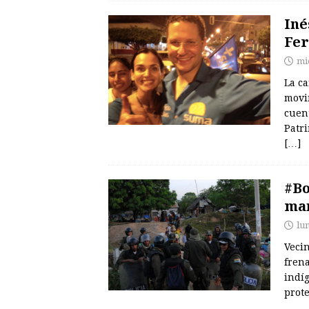
Iné
Fer
mi
La ca
movi
cuent
Patr
[…]
#Bo
man
lu
Veci
frena
indí
prote