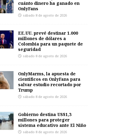
cuánto dinero ha ganado en
OnlyFans
sábado 8 de agosto de 2026
EE.UU. prevé destinar 1.000
millones de dólares a
Colombia para un paquete de
seguridad
sábado 8 de agosto de 2026
OnlyMarms, la apuesta de
científicos en OnlyFans para
salvar estudio recortado por
Trump
sábado 8 de agosto de 2026
Gobierno destina US$1,3
millones para proteger
sistema educativo ante El Niño
sábado 8 de agosto de 2026