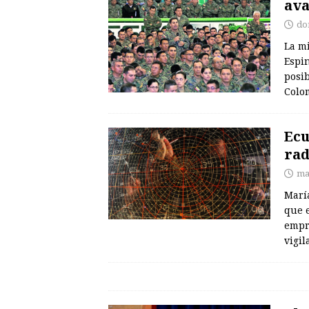
ava
do
La m
Espi
posib
Colo
Ecu
rad
ma
Marí
que e
empr
vigi