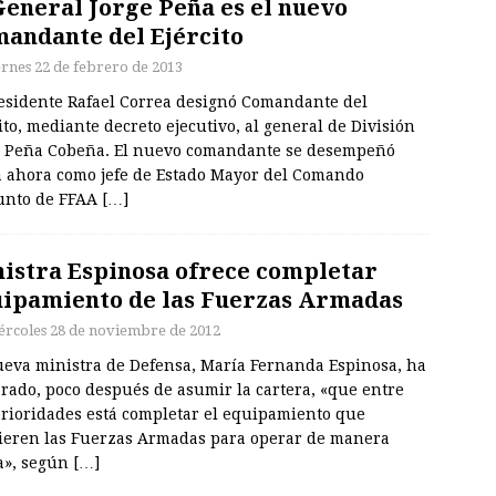
General Jorge Peña es el nuevo
andante del Ejército
ernes 22 de febrero de 2013
residente Rafael Correa designó Comandante del
ito, mediante decreto ejecutivo, al general de División
e Peña Cobeña. El nuevo comandante se desempeñó
a ahora como jefe de Estado Mayor del Comando
unto de FFAA
[…]
istra Espinosa ofrece completar
ipamiento de las Fuerzas Armadas
ércoles 28 de noviembre de 2012
ueva ministra de Defensa, María Fernanda Espinosa, ha
rado, poco después de asumir la cartera, «que entre
prioridades está completar el equipamiento que
ieren las Fuerzas Armadas para operar de manera
a», según
[…]