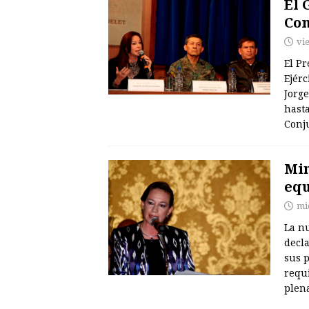
El 
Com
vi
El P
Ejérc
Jorg
hast
Conj
Min
equ
mi
La n
decla
sus 
requ
plen