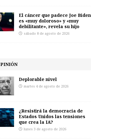
El cáncer que padece Joe Biden
es «muy doloroso» y «muy
debilitante», revela su hijo
sábado 8 de agosto de 2026
PINIÓN
Deplorable nivel
martes 4 de agosto de 2026
¿Resistirá la democracia de
Estados Unidos las tensiones
que crea la IA?
lunes 3 de agosto de 2026