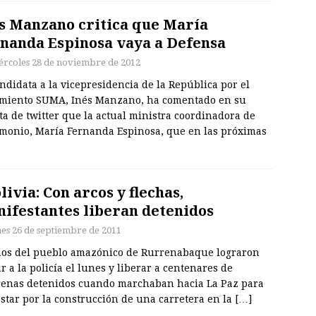
s Manzano critica que María
nanda Espinosa vaya a Defensa
ércoles 28 de noviembre de 2012
ndidata a la vicepresidencia de la República por el
miento SUMA, Inés Manzano, ha comentado en su
a de twitter que la actual ministra coordinadora de
imonio, María Fernanda Espinosa, que en las próximas
livia: Con arcos y flechas,
ifestantes liberan detenidos
nes 26 de septiembre de 2011
nos del pueblo amazónico de Rurrenabaque lograron
r a la policía el lunes y liberar a centenares de
genas detenidos cuando marchaban hacia La Paz para
star por la construcción de una carretera en la
[…]