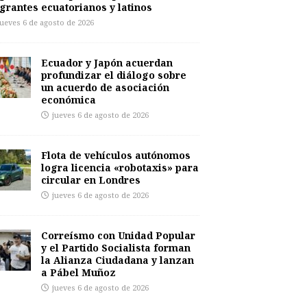
grantes ecuatorianos y latinos
jueves 6 de agosto de 2026
Ecuador y Japón acuerdan
profundizar el diálogo sobre
un acuerdo de asociación
económica
jueves 6 de agosto de 2026
Flota de vehículos autónomos
logra licencia «robotaxis» para
circular en Londres
jueves 6 de agosto de 2026
Correísmo con Unidad Popular
y el Partido Socialista forman
la Alianza Ciudadana y lanzan
a Pábel Muñoz
jueves 6 de agosto de 2026