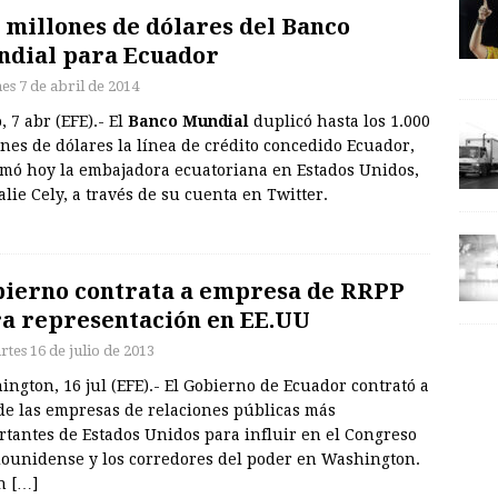
 millones de dólares del Banco
dial para Ecuador
es 7 de abril de 2014
, 7 abr (EFE).- El
Banco Mundial
duplicó hasta los 1.000
nes de dólares la línea de crédito concedido Ecuador,
rmó hoy la embajadora ecuatoriana en Estados Unidos,
lie Cely, a través de su cuenta en Twitter.
ierno contrata a empresa de RRPP
a representación en EE.UU
rtes 16 de julio de 2013
ngton, 16 jul (EFE).- El Gobierno de Ecuador contrató a
de las empresas de relaciones públicas más
rtantes de Estados Unidos para influir en el Congreso
dounidense y los corredores del poder en Washington.
un
[…]