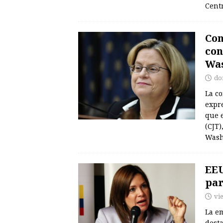
Centr
Con
con
Wa
do
La c
expr
que e
(CJT)
Wash
EEU
pa
vie
La e
dest