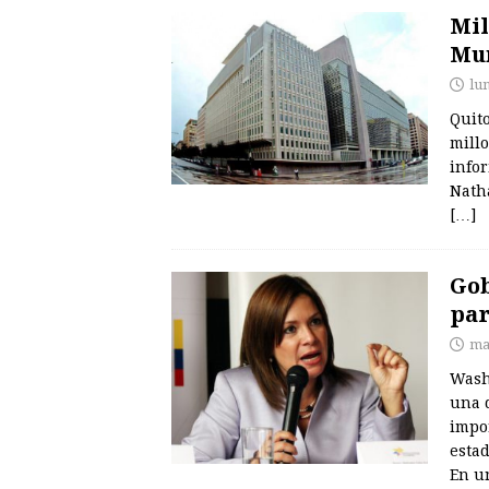
Mil
Mun
lun
Quito
millo
info
Natha
[…]
Gob
par
ma
Washi
una 
impo
esta
En 