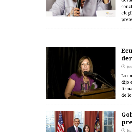
concl
eleg
pref
Ecu
der
ju
La e
dijo 
firm
de l
Gob
pre
lu