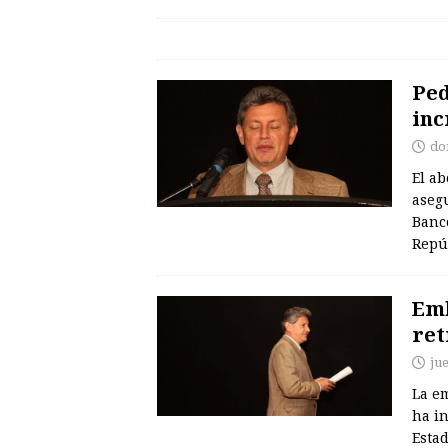
Ped
inc
do
El a
asegu
Banco
Repú
Emb
ret
ju
La e
ha in
Estad