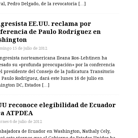
al, Pedro Delgado, de la revocatoria
[…]
gresista EE.UU. reclama por
ferencia de Paulo Rodríguez en
shington
mingo 15 de julio de 2012
ongresista norteamericana Ileana Ros-Lehtinen ha
esado su «profunda preocupación» por la conferencia
l presidente del Consejo de la Judicatura Transitorio
, Paulo Rodríguez, dará este lunes 16 de julio en
ington DC, Estados
[…]
U reconoce elegibilidad de Ecuador
ra ATPDEA
rnes 6 de julio de 2012
mbajadora de Ecuador en Washington, Nathaly Cely,
acó este viernes que el Gobierno de Estados Unidos ha