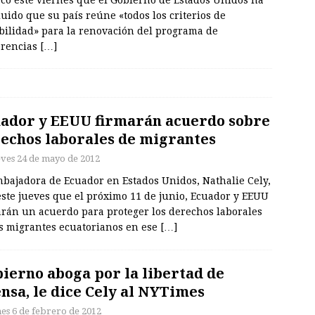
uido que su país reúne «todos los criterios de
ibilidad» para la renovación del programa de
erencias
[…]
ador y EEUU firmarán acuerdo sobre
echos laborales de migrantes
eves 24 de mayo de 2012
mbajadora de Ecuador en Estados Unidos, Nathalie Cely,
este jueves que el próximo 11 de junio, Ecuador y EEUU
arán un acuerdo para proteger los derechos laborales
os migrantes ecuatorianos en ese
[…]
ierno aboga por la libertad de
nsa, le dice Cely al NYTimes
nes 6 de febrero de 2012