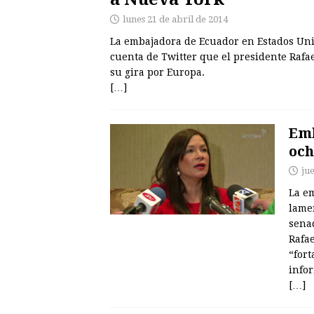
lunes 21 de abril de 2014
La embajadora de Ecuador en Estados Unid
cuenta de Twitter que el presidente Rafae
su gira por Europa.
[…]
Emb
och
ju
La e
lame
sena
Rafae
“fort
infor
[…]