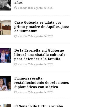
años
sábado 8 de agosto de 2026
Caso Goleada se dilata por
primo y madre de Aquiles, juez
da ultimátum
viernes 7 de agosto de 2026
De la Espriella: mi Gobierno
librará una «batalla cultural»
para defender a la familia
viernes 7 de agosto de 2026
Fujimori resalta
restablecimiento de relaciones
diplomáticas con México
viernes 7 de agosto de 2026
El Senado de EEUU aprueba