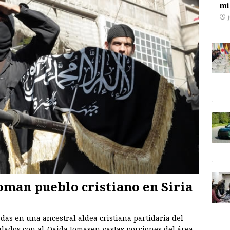
mi
oman pueblo cristiano en Siria
das en una ancestral aldea cristiana partidaria del
ulados con al-Qaida tomasen vastas porciones del área.