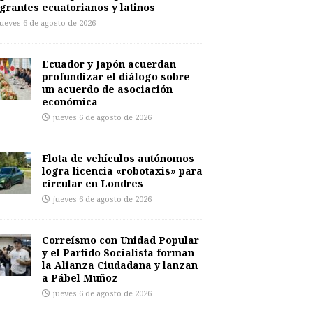
grantes ecuatorianos y latinos
jueves 6 de agosto de 2026
Ecuador y Japón acuerdan
profundizar el diálogo sobre
un acuerdo de asociación
económica
jueves 6 de agosto de 2026
Flota de vehículos autónomos
logra licencia «robotaxis» para
circular en Londres
jueves 6 de agosto de 2026
Correísmo con Unidad Popular
y el Partido Socialista forman
la Alianza Ciudadana y lanzan
a Pábel Muñoz
jueves 6 de agosto de 2026