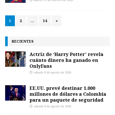
martes 11 de febrero de 2020
1
2
…
14
»
RECIENTES
Actriz de ‘Harry Potter’ revela
cuánto dinero ha ganado en
OnlyFans
sábado 8 de agosto de 2026
EE.UU. prevé destinar 1.000
millones de dólares a Colombia
para un paquete de seguridad
sábado 8 de agosto de 2026