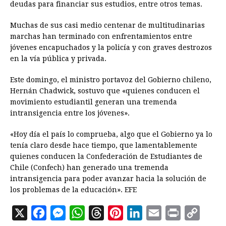
deudas para financiar sus estudios, entre otros temas.
Muchas de sus casi medio centenar de multitudinarias
marchas han terminado con enfrentamientos entre
jóvenes encapuchados y la policía y con graves destrozos
en la vía pública y privada.
Este domingo, el ministro portavoz del Gobierno chileno,
Hernán Chadwick, sostuvo que «quienes conducen el
movimiento estudiantil generan una tremenda
intransigencia entre los jóvenes».
«Hoy día el país lo comprueba, algo que el Gobierno ya lo
tenía claro desde hace tiempo, que lamentablemente
quienes conducen la Confederación de Estudiantes de
Chile (Confech) han generado una tremenda
intransigencia para poder avanzar hacia la solución de
los problemas de la educación». EFE
X
F
M
W
T
P
L
E
P
C