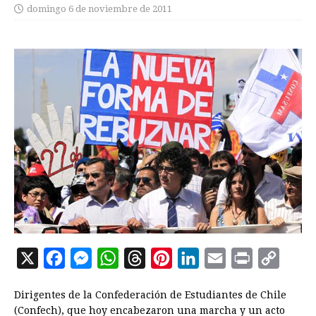
domingo 6 de noviembre de 2011
X
F
M
W
T
P
L
E
P
C
a
e
h
h
i
i
m
r
o
Dirigentes de la Confederación de Estudiantes de Chile
c
s
a
r
n
n
a
i
p
(Confech), que hoy encabezaron una marcha y un acto