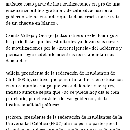
e
s
t
e
t
k
i
n
y
artístico como parte de las movilizaciones en pro de una
enseñanza pública gratuita y de calidad, acusaron al
b
e
s
a
e
e
l
t
L
gobierno «de no entender que la democracia no se trata
o
n
A
d
r
d
i
de un cheque en blanco».
o
g
p
s
e
I
n
Camila Vallejo y Giorgio Jackson dijeron este domingo a
k
e
p
s
n
k
los periodistas que los estudiantes ya llevan seis meses
r
t
de movilizaciones por la «intransigencia» del Gobierno y
piensan seguir adelante mientras no se atiendan sus
demandas.
Vallejo, presidenta de la Federación de Estudiantes de
Chile (FECh), sostuvo que poner fin al lucro en educación
en su conjunto es algo que van a defender «siempre»,
incluso aunque sepan que «no se puede hoy día el cien
por ciento, por el carácter de este gobierno y de la
institucionalidad política».
Jackson, presidente de la Federación de Estudiantes de la
Universidad Católica (FEUC) afirmó por su parte que el
Ejecutivo no quiere entender que hay que escuchar a la